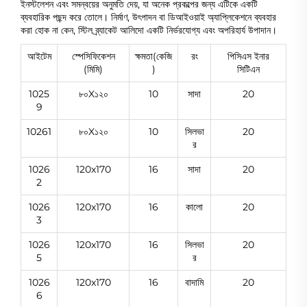
ইনস্টলেশন এবং সমন্বয়ের অনুমতি দেয়, যা অনেক প্রকল্পের জন্য এটিকে একটি
ব্যবহারিক পছন্দ করে তোলে। নির্মাণ, উৎপাদন বা ডিআইওয়াই অ্যাপ্লিকেশনে ব্যবহার
করা হোক না কেন, স্টিল ব্র্যাকেট আলিদো একটি নির্ভরযোগ্য এবং অপরিহার্য উপাদান।
আইটেম
স্পেসিফিকেশন
ক্ষমতা(কেজি
রং
পিসিএস ইনার
(মিমি)
)
সিটিএন
1025
৮০X১২০
10
সাদা
20
9
10261
৮০X১২০
10
সিলভা
20
র
1026
120x170
16
সাদা
20
2
1026
120x170
16
কালো
20
3
1026
120x170
16
সিলভা
20
5
র
1026
120x170
16
বাদামি
20
6