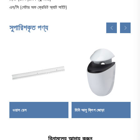
এল/সি (লেটার অফ ক্রেডিট অ্যাট সাইট)
সুপারিশকৃত পণ্য
ওয়াল রেল
মিনি আলু ক্লিপ জোড়া
তা
বিনামূল্যে আদায় করুন