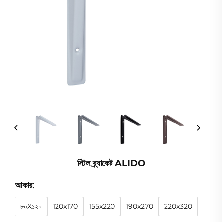
স্টিল ব্র্যাকেট ALIDO
আকার:
৮০X১২০
120x170
155x220
190x270
220x320