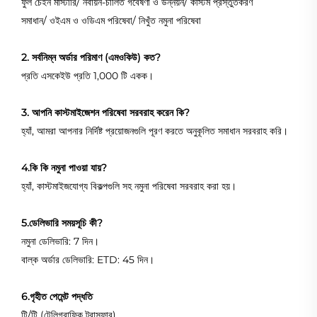
ফুল চেইন মাস্টারি/ নবায়ন-চালিত গবেষণা ও উন্নয়ন/ কাস্টম প্রস্তুতকরণ
সমাধান/ ওইএম ও ওডিএম পরিষেবা/ নিখুঁত নমুনা পরিষেবা
2. সর্বনিম্ন অর্ডার পরিমাণ (এমওকিউ) কত?
প্রতি এসকেইউ প্রতি 1,000 টি একক।
3. আপনি কাস্টমাইজেশন পরিষেবা সরবরাহ করেন কি?
হ্যাঁ, আমরা আপনার নির্দিষ্ট প্রয়োজনগুলি পূরণ করতে অনুকূলিত সমাধান সরবরাহ করি।
4.কি কি নমুনা পাওয়া যায়?
হ্যাঁ, কাস্টমাইজযোগ্য বিকল্পগুলি সহ নমুনা পরিষেবা সরবরাহ করা হয়।
5.ডেলিভারি সময়সূচি কী?
নমুনা ডেলিভারি: 7 দিন।
বাল্ক অর্ডার ডেলিভারি: ETD: 45 দিন।
6.গৃহীত পেমেন্ট পদ্ধতি
টি/টি (টেলিগ্রাফিক ট্রান্সফার)