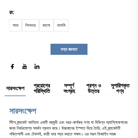
রং:
সাদা
সিলভার
কালো
বাদামি
তথ্য জানতে
প্রয়োগের
সম্পূর্ণ
প্রশ্ন ও
সুপারিশকৃত
সারসংক্ষেপ
পরিস্থিতি
সংগ্রহ
উত্তর
পণ্য
সারসংক্ষেপ
স্টিল ব্র্যাকেট আলিদো একটি বহুমুখী এবং খরচ-কার্যকর পণ্য যা বিভিন্ন অ্যাপ্লিকেশনের
জন্য নির্ভরযোগ্য সমর্থন প্রদান করে। উচ্চমানের ইস্পাত দিয়ে তৈরি, এই ব্র্যাকেটটি
শক্তিশালী এবং টেকসই, ভারী ভার সহ্য করতে সক্ষম। এর সরল ডিজাইন সহজ