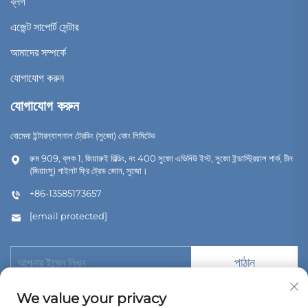
ব্লগ
এজেন্ট সাপোর্ট সেন্টার
আমাদের সম্পর্কে
যোগাযোগ করুন
যোগাযোগ করুন
বোমেদা ইন্টারন্যাশনাল ট্রেডিং (সুজো) কোং লিমিটেড
রুম 909, ব্লক 1, জিয়ারুই বিল্ডিং, নং 400 সুজো এভিনিউ ইস্ট, সুজো ইন্ডাস্ট্রিয়াল পার্ক, চীন
(জিয়াংসু) পাইলট ফ্রি ট্রেড জোন, সুজো।
+86-13585173657
[email protected]
পাঠান
We value your privacy