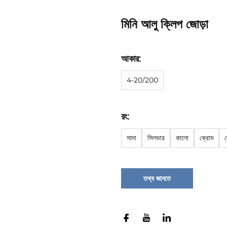
মিনি আলু ক্লিপ জোড়া
আকার:
4-20/200
রং:
সাদা
সিলভার
কালো
ক্রোম
স
তথ্য জানতে