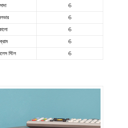
সাদা
6
িলভার
6
কালো
6
ক্রোম
6
নলেস স্টিল
6