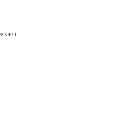
সরবরাহ করি।