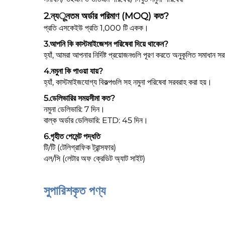
2.
ন্যूনতম অর্ডার পরিমাণ (MOQ) কত?
প্রতি এসকেইউ প্রতি 1,000 টি একক।
3.
আপনি কি কাস্টমাইজেশন পরিষেবা দিয়ে থাকেন?
হ্যাঁ, আমরা আপনার নির্দিষ্ট প্রয়োজনগুলি পূরণ করতে অনুকূলিত সমাধান 
4.
নমুনা কি পাওয়া যায়?
হ্যাঁ, কাস্টমাইজযোগ্য বিকল্পগুলি সহ নমুনা পরিষেবা সরবরাহ করা হয়।
5.
ডেলিভারির সময়সীমা কত?
নমুনা ডেলিভারি: 7 দিন।
বাল্ক অর্ডার ডেলিভারি: ETD: 45 দিন।
6.
গৃহীত পেমেন্ট পদ্ধতি
টি/টি (টেলিগ্রাফিক ট্রান্সফার)
এল/সি (লেটার অফ ক্রেডিট অ্যাট সাইট)
সুপারিশকৃত পণ্য