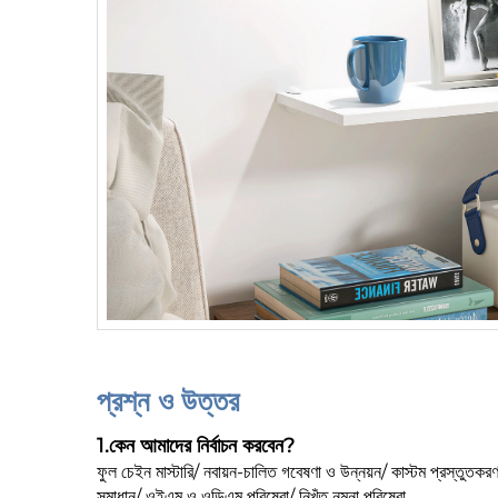
প্রশ্ন ও উত্তর
1.
কেন আমাদের নির্বাচন করবেন?
ফুল চেইন মাস্টারি/ নবায়ন-চালিত গবেষণা ও উন্নয়ন/ কাস্টম প্রস্তুতকর
সমাধান/ ওইএম ও ওডিএম পরিষেবা/ নিখুঁত নমুনা পরিষেবা