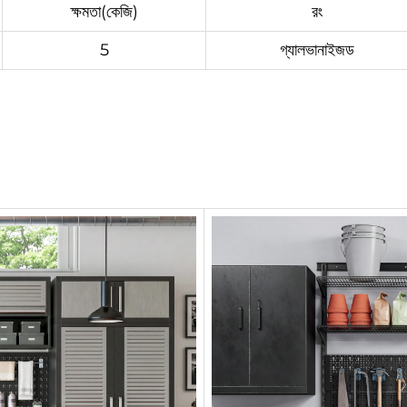
ক্ষমতা(কেজি)
রং
5
গ্যালভানাইজড