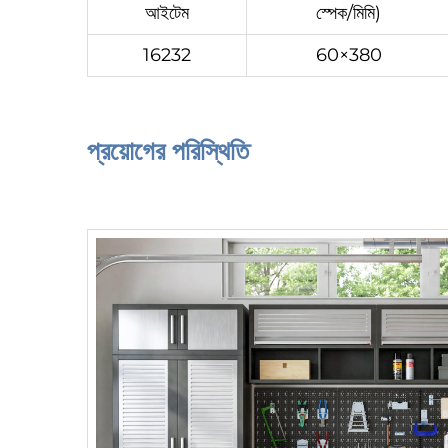
আইটেম
স্পেক/মিমি)
16232
60×380
প্রয়োগের পরিস্থিতি