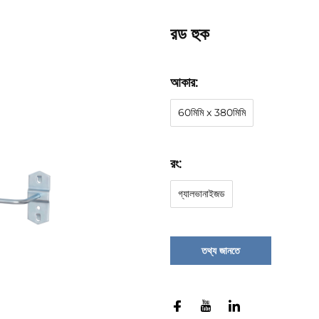
রড হুক
আকার:
60মিমি x 380মিমি
রং:
গ্যালভানাইজড
তথ্য জানতে