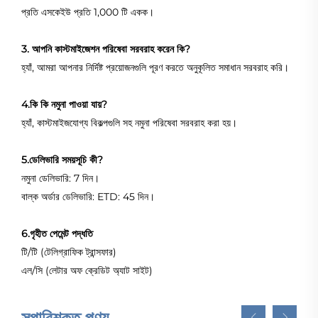
প্রতি এসকেইউ প্রতি 1,000 টি একক।
3. আপনি কাস্টমাইজেশন পরিষেবা সরবরাহ করেন কি?
হ্যাঁ, আমরা আপনার নির্দিষ্ট প্রয়োজনগুলি পূরণ করতে অনুকূলিত সমাধান সরবরাহ করি।
4.কি কি নমুনা পাওয়া যায়?
হ্যাঁ, কাস্টমাইজযোগ্য বিকল্পগুলি সহ নমুনা পরিষেবা সরবরাহ করা হয়।
5.ডেলিভারি সময়সূচি কী?
নমুনা ডেলিভারি: 7 দিন।
বাল্ক অর্ডার ডেলিভারি: ETD: 45 দিন।
6.গৃহীত পেমেন্ট পদ্ধতি
টি/টি (টেলিগ্রাফিক ট্রান্সফার)
এল/সি (লেটার অফ ক্রেডিট অ্যাট সাইট)
সুপারিশকৃত পণ্য