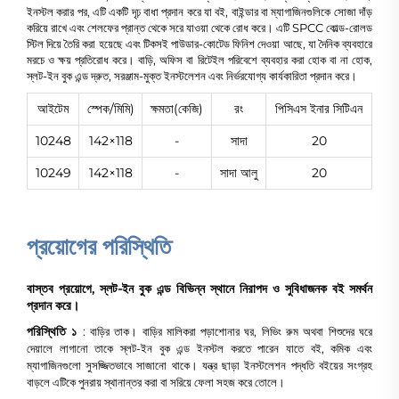
ইনস্টল করার পর, এটি একটি দৃঢ় বাধা প্রদান করে যা বই, বাইন্ডার বা ম্যাগাজিনগুলিকে সোজা দাঁড়
করিয়ে রাখে এবং শেলফের প্রান্ত থেকে সরে যাওয়া থেকে রোধ করে। এটি SPCC কোল্ড-রোলড
স্টিল দিয়ে তৈরি করা হয়েছে এবং টিকসই পাউডার-কোটেড ফিনিশ দেওয়া আছে, যা দৈনিক ব্যবহারে
মরচে ও ক্ষয় প্রতিরোধ করে। বাড়ি, অফিস বা রিটেইল পরিবেশে ব্যবহার করা হোক বা না হোক,
স্লট-ইন বুক এন্ড দ্রুত, সরঞ্জাম-মুক্ত ইনস্টলেশন এবং নির্ভরযোগ্য কার্যকারিতা প্রদান করে।
আইটেম
স্পেক/মিমি)
ক্ষমতা(কেজি)
রং
পিসিএস ইনার সিটিএন
10248
142×118
-
সাদা
20
10249
142×118
-
সাদা আলু
20
প্রয়োগের পরিস্থিতি
বাস্তব প্রয়োগে, স্লট-ইন বুক এন্ড বিভিন্ন স্থানে নিরাপদ ও সুবিধাজনক বই সমর্থন
প্রদান করে।
পরিস্থিতি ১
: বাড়ির তাক। বাড়ির মালিকরা পড়াশোনার ঘর, লিভিং রুম অথবা শিশুদের ঘরে
দেয়ালে লাগানো তাকে স্লট-ইন বুক এন্ড ইনস্টল করতে পারেন যাতে বই, কমিক এবং
ম্যাগাজিনগুলো সুসজ্জিতভাবে সাজানো থাকে। যন্ত্র ছাড়া ইনস্টলেশন পদ্ধতি বইয়ের সংগ্রহ
বাড়লে এটিকে পুনরায় স্থানান্তর করা বা সরিয়ে ফেলা সহজ করে তোলে।