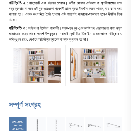
পরিস্থিতি ২
: লাইব্রেরি এবং বইয়ের দোকান। কর্মীরা দোকান সেটআপ বা পুনর্বিন্যাসের সময়
যন্ত্র ব্যবহার না করে এই বুক এন্ডগুলো প্রদর্শনী তাকে দ্রুত ইনস্টল করতে পারেন, যার ফলে সময়
সাশ্রয় হয়। একক অংশ দিয়ে তৈরি হওয়ায় এটি প্রায়শই সাজানো-সাজানো হলেও দীর্ঘদিন টিকে
থাকে।
পরিস্থিতি ৩
: অফিস বা রিটেইল প্রদর্শনী। স্লট-ইন বুক এন্ড ক্যাটালগ, ব্রোশার বা পণ্য নমুনা
সাজানোর জন্য তাকে আদর্শ উপযুক্ত। সরাসরি স্লট-ইন ডিজাইন তাকগুলোকে পরিষ্কার ও
অবিশৃঙ্খল রাখে, যেখানে অতিরিক্ত ব্র্যাকেট বা স্ক্রু দৃশ্যমান হয় না।
সম্পূর্ণ সংগ্রহ