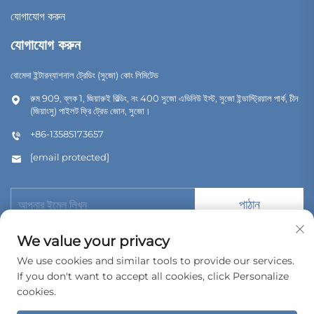
যোগাযোগ করুন
যোগাযোগ করুন
বোমেদা ইন্টারন্যাশনাল ট্রেডিং (সুজো) কোং লিমিটেড
রুম 909, ব্লক 1, জিয়ারুই বিল্ডিং, নং 400 সুজো এভিনিউ ইস্ট, সুজো ইন্ডাস্ট্রিয়াল পার্ক, চীন
(জিয়াংসু) পাইলট ফ্রি ট্রেড জোন, সুজো।
+86-13585173657
[email protected]
পাঠান
We value your privacy
We use cookies and similar tools to provide our services.
If you don't want to accept all cookies, click Personalize
কপিরাইট © 2026 বোমেদা ইন্টারন্যাশনাল ট্রেডিং (সুজৌ) কোং, লিমিটেড। সর্বস্বত্ব সংরক্ষিত।
cookies.
গোপনীয়তা নীতি