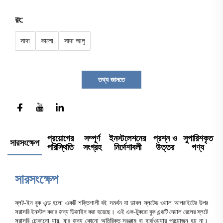
রং:
সাদা
কালো
সাদা আলু
তথ্য জানতে
প্রয়োগের
সম্পূর্ণ
ইনস্টলেশনের
প্রশ্ন ও
সুপারিশকৃত
সারসংক্ষেপ
পরিস্থিতি
সংগ্রহ
নির্দেশাবলী
উত্তর
পণ্য
সারসংক্ষেপ
স্লট-ইন বুক এন্ড হলো একটি শক্তিশালী বই সমর্থন যা ডাবল স্লটেড ওয়াল আপরাইটের উপর
সরাসরি ইনস্টল করার জন্য ডিজাইন করা হয়েছে। এই এক-টুকরো বুক এন্ডটি দেয়াল রেলের স্লটে
সরাসরি ঢোকানো যায়, যার জন্য কোনো অতিরিক্ত সরঞ্জাম বা হার্ডওয়্যার প্রয়োজন হয় না।