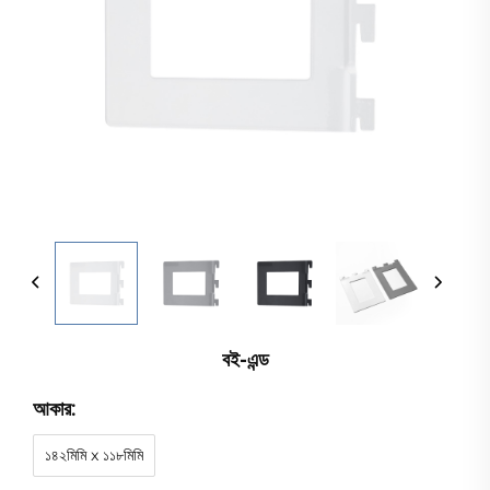
বই-এন্ড
আকার:
১৪২মিমি x ১১৮মিমি