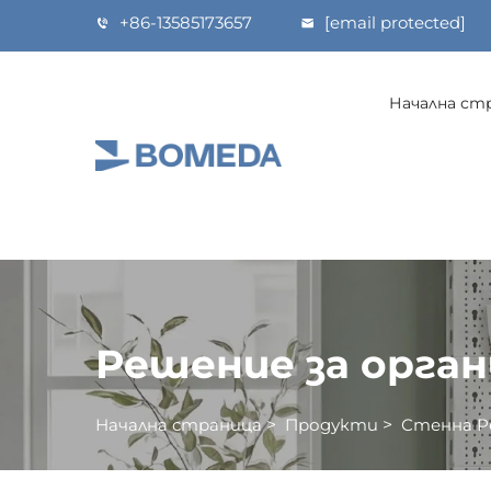
+86-13585173657
[email protected]
Начална ст
Решение за орга
Начална страница
>
Продукти
>
Стенна Р