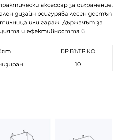
рактически аксесоар за съхранение,
лен дизайн осигурява лесен достъп
отилница или гараж. Държачът за
зацията и ефективността в
вят
БР.ВЪТР.КО
низиран
10