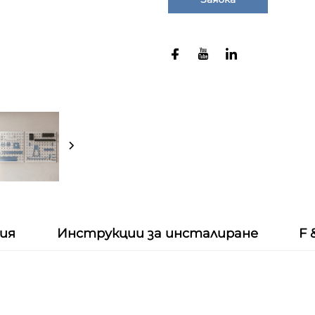
ция
Инструкции за инсталиране
F 