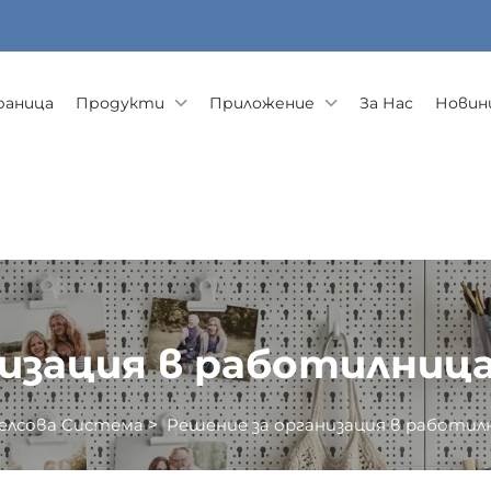
раница
Продукти
Приложение
За Нас
Новини
низация в работилниц
елсовa Система
>
Решение за организация в работил