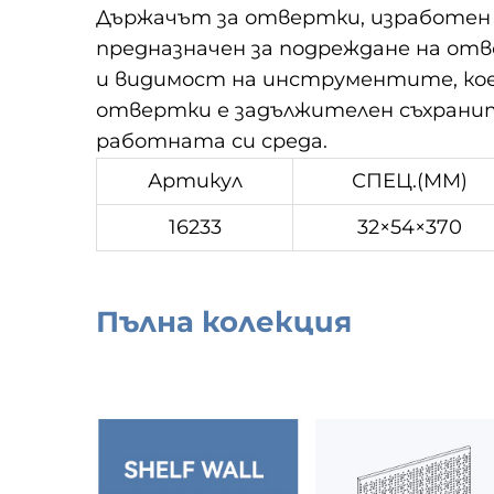
Държачът за отвертки, изработен о
предназначен за подреждане на отв
и видимост на инструментите, кое
отвертки е задължителен съхранит
работната си среда.
Артикул
СПЕЦ.(MM)
16233
32×54×370
Пълна колекция