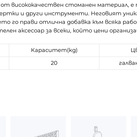
т висококачествен стоманен материал, е п
ертки и други инструменти. Неговият уника
то го прави отлична добавка към всяка раб
елен аксесоар за всеки, който цени органи
Кapacитeт(kg)
Ц
20
галва