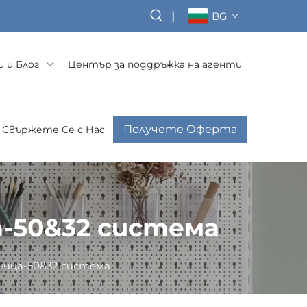
|
BG
 и Блог
Център за поддръжка на агенти
Получете Оферта
Свържете Се с Нас
а-50&32 система
ница-50&32 система