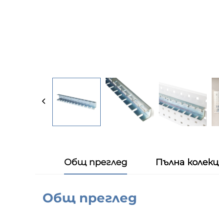
Общ преглед
Пълна колек
Общ преглед