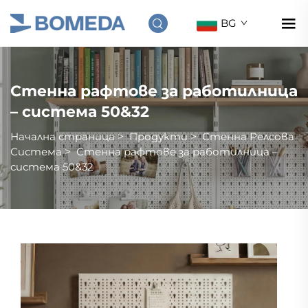
BG
Стенна рафтове за работилница
– система 50&32
Начална страница
>
Продукти
>
Стенна Релсовa
Система
>
Стенна рафтове за работилница –
система 50&32