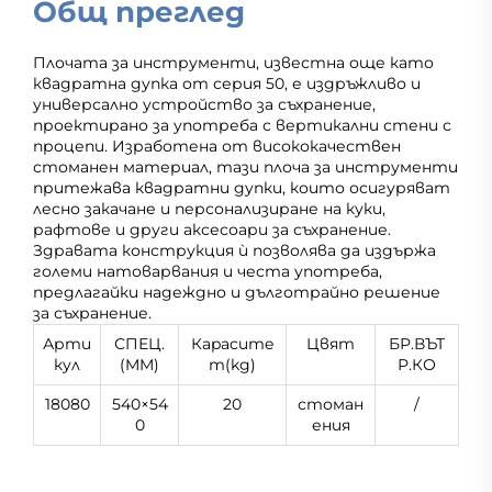
Общ преглед
Плочата за инструменти, известна още като
квадратна дупка от серия 50, е издръжливо и
универсално устройство за съхранение,
проектирано за употреба с вертикални стени с
процепи. Изработена от висококачествен
стоманен материал, тази плоча за инструменти
притежава квадратни дупки, които осигуряват
лесно закачане и персонализиране на куки,
рафтове и други аксесоари за съхранение.
Здравата конструкция ѝ позволява да издържа
големи натоварвания и честа употреба,
предлагайки надеждно и дълготрайно решение
за съхранение.
Арти
СПЕЦ.
Кapacитe
Цвят
БР.ВЪТ
кул
(MM)
т(kg)
Р.КО
18080
540×54
20
стоман
/
0
ения