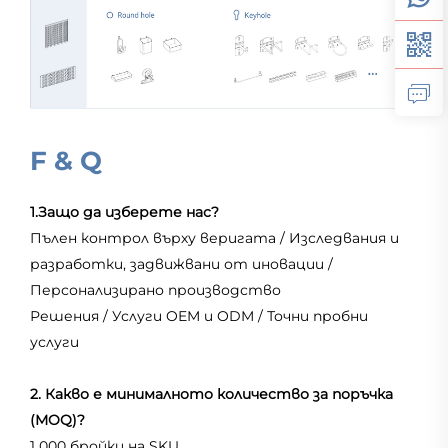
F & Q
1.Защо да изберете нас?
Пълен контрол върху веригата / Изследвания и
разработки, задвижвани от иновации /
Персонализирано производство
Решения / Услуги OEM и ODM / Точни пробни
услуги
2. Какво е минималното количество за поръчка
(MOQ)?
1 000 бройки на SKU.