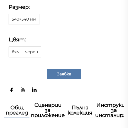
Размер:
540×540 мм
Цвят:
бял
черен
Заявка
Сценарии
Инструкц
Общ
Пълна
за
за
преглед
колекция
приложение
инсталира