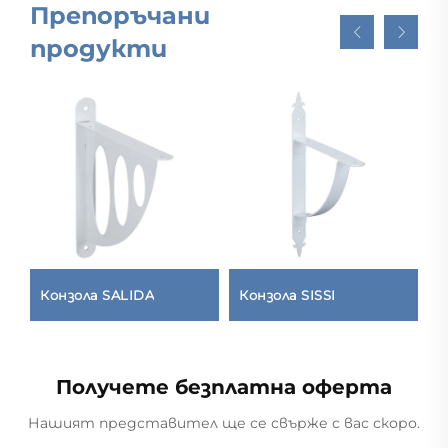
Препоръчани
продукти
Конзола SALIDA
Конзола SISSI
М
л
Получете безплатна оферта
Нашият представител ще се свърже с вас скоро.