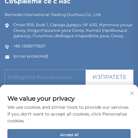
Свържете се с нас
Bomeda International Trading (Suzhou) Co., Ltd.
Стая 909, Блок 1, Сграда Дзяруи, № 400, Източна улица
Съчоу, Индустриална зона Съчоу, Китай (провинция
Джънсу), Пилотна свободна търговска зона, Съчоу.
+86-13585173657
[email protected]
ИЗПРАТЕТЕ
We value your privacy
We use cookies and similar tools to provide our services.
If you don't want to accept all cookies, click Personalize
© Всички права запазени. Bomeda International Trading
(Suzhou) Co., Ltd. 2026
cookies.
Политика за поверителност
Accept all