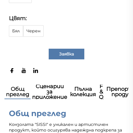
Цвят:
Бял
Черен
Заявка
Сценарии
F
Общ
Пълна
Препоръ
за
&
преглед
колекция
продук
приложение
Q
Общ преглед
Конзолата "SISSI" е уникален и артистичен
продукт, който осигурява надеждна подкрепа за