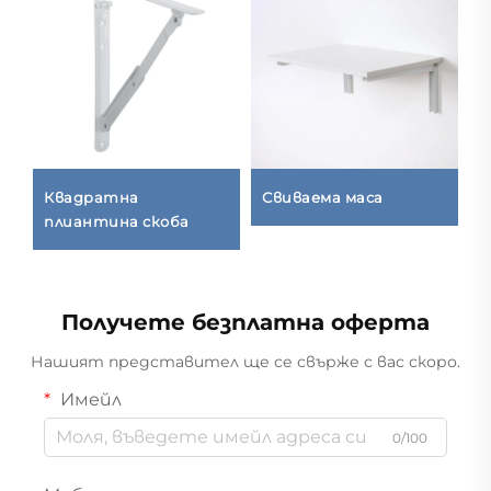
Квадратна
Свиваема маса
Р
плиантина скоба
Получете безплатна оферта
Нашият представител ще се свърже с вас скоро.
Имейл
0/100