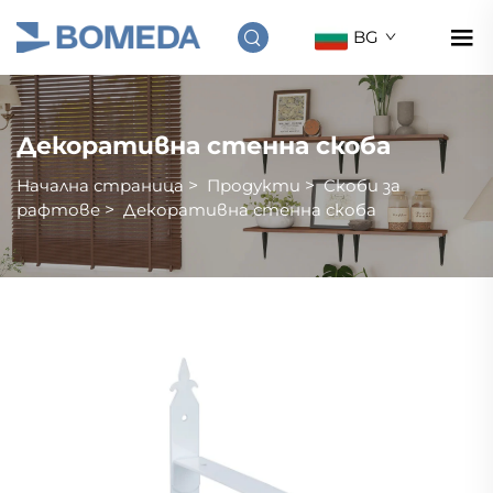
BG
Декоративна стенна скоба
Начална страница
>
Продукти
>
Скоби за
рафтове
>
Декоративна стенна скоба