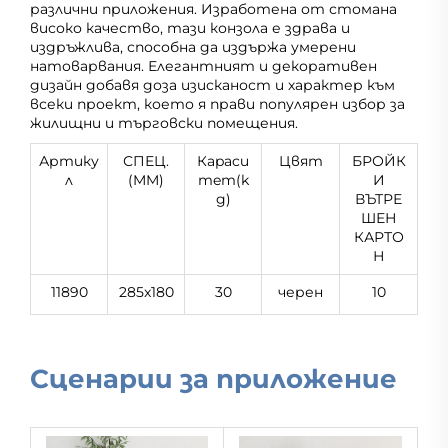
различни приложения. Изработена от стомана
високо качество, тази конзола е здрава и
издръжлива, способна да издържа умерени
натоварвания. Елегантният и декоративен
дизайн добавя доза изисканост и характер към
всеки проект, което я прави популярен избор за
жилищни и търговски помещения.
Артику
СПЕЦ.
Кapacи
Цвят
БРОЙК
л
(MM)
тeт(k
И
g)
ВЪТРЕ
ШЕН
КАРТО
Н
11890
285x180
30
черен
10
Сценарии за приложение