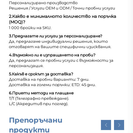
Персонализирано производство
Решения / Услуги OEM и ODM / Точни пробни услуги
2.
Какво е минималното количество на поръчка
(MOQ)?
1 000 бройки на SKU.
3.
Предлагате ли услуги за персонализиране?
Да, предлагаме индивидуални решения, които
отговарят на вашите специфични изисквания.
4.
Възможно ли е изпращането на проби?
Да, предлагат се пробни услуги с възможности за
персонализация.
5.
Какъв е срокът за доставка?
Доставка на пробни варианти: 7 дни.
Доставка на големи поръчки: ETD: 45 дни.
6.
Приети методи на плащане
T/T (Телеграфно превеждане).
L/C (Акредитив при поглед).
Препоръчани
продукти