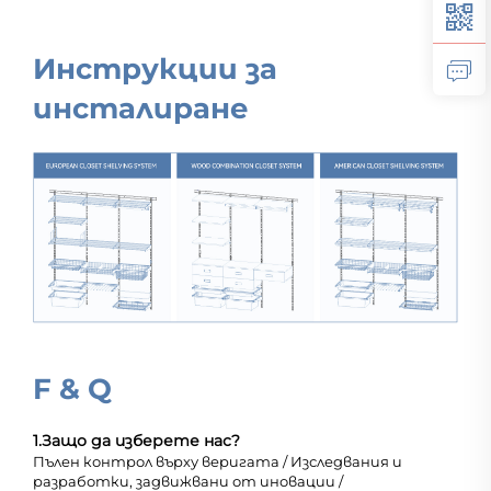
Инструкции за
инсталиране
F & Q
1.
Защо да изберете нас?
Пълен контрол върху веригата / Изследвания и
разработки, задвижвани от иновации /