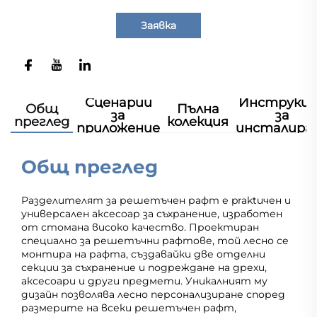
Заявка
Сценарии
Инструкц
Общ
Пълна
за
за
преглед
колекция
приложение
инсталира
Общ преглед
Разделителят за решетъчен рафт е praktичен и
универсален аксесоар за съхранение, изработен
от стоманa високо качество. Проектиран
специално за решетъчни рафтове, той лесно се
монтира на рафта, създавайки две отделни
секции за съхранение и подреждане на дрехи,
аксесоари и други предмети. Уникалният му
дизайн позволява лесно персонализиране според
размерите на всеки решетъчен рафт,