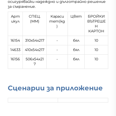
осигурявайки надеждно и дълготрайно решение
за съхранение.
Арт
СПЕЦ.
Кapacи
Цвят
БРОЙКИ
икул
(MM)
тeт(kg
ВЪТРЕШЕ
)
Н
КАРТОН
16154
310x54x217
-
бял
10
14633
410x54x217
-
бял
10
16156
506x54x21
-
бял
10
7
Сценарии за приложение