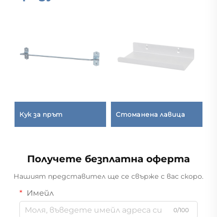
Кук за прът
Стоманена лавица
К
с
Получете безплатна оферта
Нашият представител ще се свърже с вас скоро.
Имейл
0/100