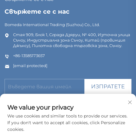
Свържете се с нас
Bomeda International Trading (Suzhou) Co., Ltd.
Стая 909, Блок 1, Сграда Дзяруи, № 400, Източна улица
Съчоу, Индустриална зона Съчоу, Китай (провинция
Джънсу), Пилотна свободна търговска зона, Съчоу.
+86-13585173657
[email protected]
ИЗПРАТЕТЕ
We value your privacy
We use cookies and similar tools to provide our services.
If you don't want to accept all cookies, click Personalize
© Всички права запазени. Bomeda International Trading
(Suzhou) Co., Ltd. 2026
cookies.