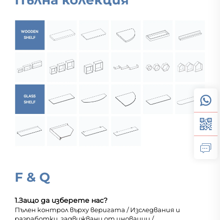
Пълна колекция
F & Q
1.
Защо да изберете нас?
Пълен контрол върху веригата / Изследвания и
разработки, задвижвани от иновации /