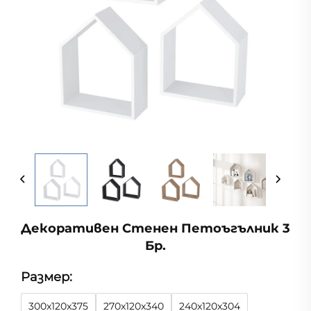
Декоративен Стенен Петоъгълник 3
Бр.
Размер:
300x120x375
270x120x340
240x120x304