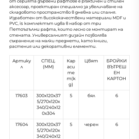
от серията дървени рафтове е praktичен и стилен
аксесоар, проектиран специално за увеличаване на
складовото пространство в дневна или спалня.
Изработен от висококачествени материали MDF и
is
PVC,
комплектът идва в набор от три
Петоъгълни
рафта, които лесно се монтират на
стената. Универсалният дизайн позволява
съхранение на малки предмети, като книги,
растения или декоративни елементи.
Артику
СПЕЦ.
Кap
Цвят
БРОЙКИ
л
(MM)
acи
ВЪТРЕШ
тe
ЕН
т(k
КАРТОН
g)
17603
300x120x37
5
бял
6
5/270x120x
340/240x12
0x304
17604
300x120x37
5
черен
6
5/270x120x
340/240x12