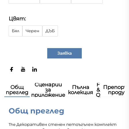
Цвят:
Бял
Черен
ДЪБ
Заявка
Сценарии
F
Общ
Пълна
Препоръ
за
&
преглед
колекция
продук
приложение
Q
Общ преглед
Декоративен стенен петоъгълен комплект
The