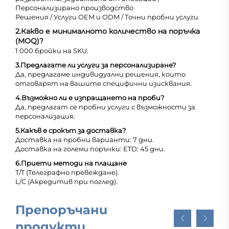
Персонализирано производство
Решения / Услуги OEM и ODM / Точни пробни услуги
2.
Какво е минималното количество на поръчка
(MOQ)?
1 000 бройки на SKU.
3.
Предлагате ли услуги за персонализиране?
Да, предлагаме индивидуални решения, които
отговарят на вашите специфични изисквания.
4.
Възможно ли е изпращането на проби?
Да, предлагат се пробни услуги с възможности за
персонализация.
5.
Какъв е срокът за доставка?
Доставка на пробни варианти: 7 дни.
Доставка на големи поръчки: ETD: 45 дни.
6.
Приети методи на плащане
T/T (Телеграфно превеждане).
L/C (Акредитив при поглед).
Препоръчани
продукти