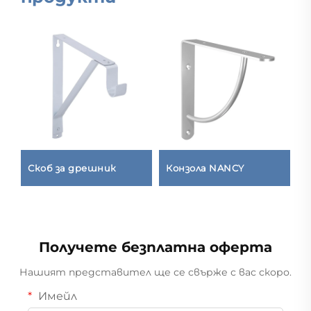
Скоб за дрешник
Конзола NANCY
К
н
Получете безплатна оферта
Нашият представител ще се свърже с вас скоро.
Имейл