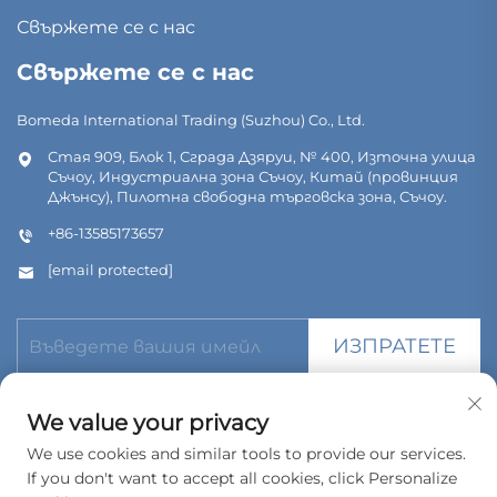
Свържете се с нас
Свържете се с нас
Bomeda International Trading (Suzhou) Co., Ltd.
Стая 909, Блок 1, Сграда Дзяруи, № 400, Източна улица
Съчоу, Индустриална зона Съчоу, Китай (провинция
Джънсу), Пилотна свободна търговска зона, Съчоу.
+86-13585173657
[email protected]
ИЗПРАТЕТЕ
We value your privacy
We use cookies and similar tools to provide our services.
If you don't want to accept all cookies, click Personalize
© Всички права запазени. Bomeda International Trading