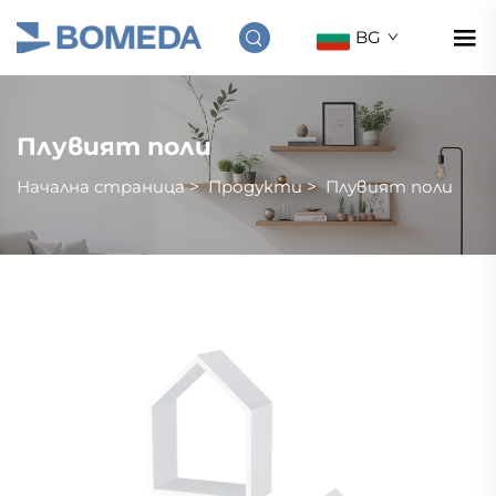
BG
Плувият поли
Начална страница
>
Продукти
>
Плувият поли