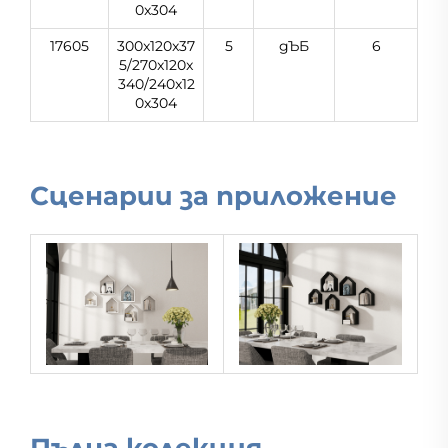
0x304
17605
300x120x37
5
дЪБ
6
5/270x120x
340/240x12
0x304
Сценарии за приложение