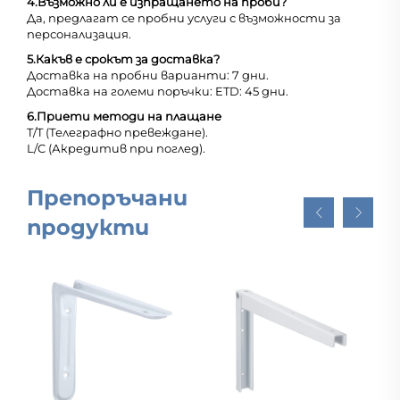
4.
Възможно ли е изпращането на проби?
Да, предлагат се пробни услуги с възможности за
персонализация.
5.
Какъв е срокът за доставка?
Доставка на пробни варианти: 7 дни.
Доставка на големи поръчки: ETD: 45 дни.
6.
Приети методи на плащане
T/T (Телеграфно превеждане).
L/C (Акредитив при поглед).
Препоръчани
продукти