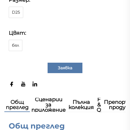
Размер:
D25
Цвят:
бял
Заявка
Сценарии
F
Общ
Пълна
Препоръ
за
&
преглед
колекция
продук
приложение
Q
Общ преглед