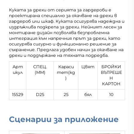
Куката за дрехи от серията за гардероби е
проектирана специално за окачване на дрехи в
гардероб или шкаф. Куката осигурява надеждна и
издръжлива подкрепа за дрехи. Нейният лесен за
монтиране дизайн позволява безпроблемна
интеграция към напречния прът за дрехи, като
осигурява сигурно и функционално решение за
съхранение. Предлага удобен начин за окачване на
дрехи и поддържане на тяхната подредба.
Арт
СПЕЦ.
Кapacи
Цвят
БРОЙКИ
икул
(MM)
тeт(kg
ВЪТРЕШЕ
)
Н
КАРТОН
15529
D25
25
бял
10
Сценарии за приложение