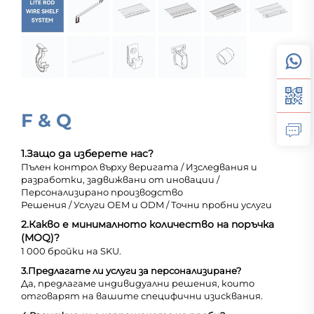
F & Q
1.
Защо да изберете нас?
Пълен контрол върху веригата / Изследвания и
разработки, задвижвани от иновации /
Персонализирано производство
Решения / Услуги OEM и ODM / Точни пробни услуги
2.
Какво е минималното количество на поръчка
(MOQ)?
1 000 бройки на SKU.
3.
Предлагате ли услуги за персонализиране?
Да, предлагаме индивидуални решения, които
отговарят на вашите специфични изисквания.