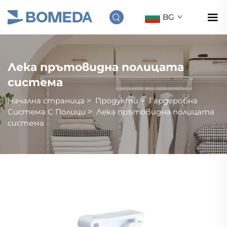
BG
Лека прътовидна полицата
система
Начална страница
>
Продукти
>
Гардеробна
Система С Полици
>
Лека прътовидна полицата
система