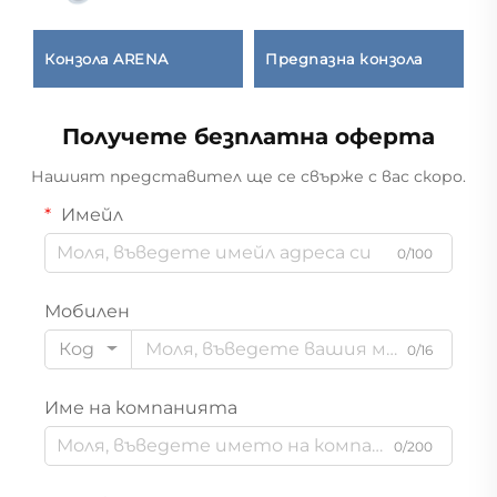
Конзола ARENA
Предпазна конзола
К
Получете безплатна оферта
Нашият представител ще се свърже с вас скоро.
Имейл
0/100
Мобилен
Код
0/16
Име на компанията
0/200