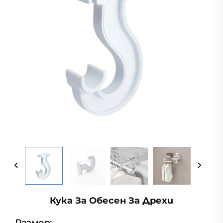
Кука За Обесен За Дрехи