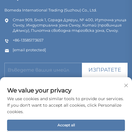
Bomeda International Trading (Suzhou) Co., Ltd.
Стая 909, Блок 1, Сграда Дзяруи, № 400, Източна улица
Съчоу, Индустриална зона Съчоу, Китай (провинция
Джънсу), Пилотна свободна търговска зона, Съчоу.
+86-13585173657
[email protected]
ИЗПРАТЕТЕ
We value your privacy
We use cookies and similar tools to provide our services.
If you don't want to accept all cookies, click Personalize
© Всички права запазени. Bomeda International Trading
(Suzhou) Co., Ltd. 2026
cookies.
Политика за поверителност
Accept all