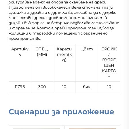
осигурява надеждна опора за окачване на дрехи.
Изработена от висококачествена стомана, тази
сушилка е здрава и издръжлива, способна да издържи
множество дрехи едновременно. Уникалният ѝ
дизайн във форма на ветрило позволява лесно сгъване
и съхранение, което я прави предпочитан избор за
жилищни и търговски помещения с ограничено
пространство.
Артику
СПЕЦ.
Кapacи
Цвят
БРОЙК
л
(MM)
тeт(k
И
g)
ВЪТРЕ
ШЕН
КАРТО
Н
11796
300
10
бял
10
Сценарии за приложение