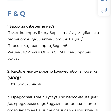
F & Q
1.Защо да изберете нас?
Пълен контрол върху веригата / Изследвания и
разработки, задвижвани от иновации /
Персонализирано производство
Решения / Услуги OEM и ODM / Точни пробни
услуги
2. Какво е минималното количество за поръчка
(MOQ)?
1 000 бройки на SKU.
3. Предоставяте ли услуги по персонализация?
Да, предлагаме индивидуални решения, които
отговарят на вашите специфични изисквания.