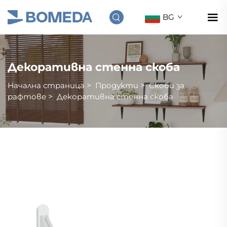
BG
Декоративна стенна скоба
Начална страница
>
Продукти
>
Скоби за
рафтове
>
Декоративна стенна скоба