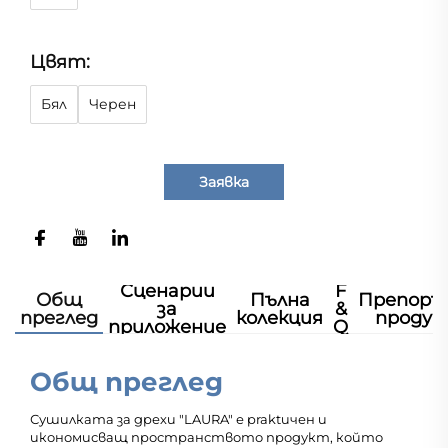
Цвят:
Бял
Черен
Заявка
Сценарии
F
Общ
Пълна
Препоръ
за
&
преглед
колекция
продук
приложение
Q
Общ преглед
Сушилката за дрехи "LAURA" е praktичен и
икономисващ пространството продукт, който