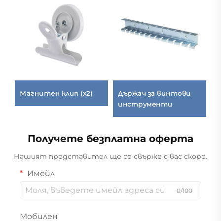
Магнитен клип (x2)
Държач за винтови
С
инструменти
Получете безплатна оферта
Нашият представител ще се свърже с вас скоро.
Имейл
0/100
Мобилен