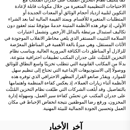
الاحتياجات التنظيمية المتغيرة من خلال مكونات قابلة لإعادة
التكوين لتلبية ازدياد أحجام الوثائق أو المعدات الجديدة أو
المتطلبات المتغيرة للأقسام. ويمتد القيمة المالية لما بعد الشراء
الأولي، إذ توفر هذه الأنظمة المتينة خدمةً موثوقةً تمتد لعقودٍ دون
تكاليف استبدال مرتبطة بالبدائل الأرخص. وتشمل اعتبارات
السلامة التثبيت المستقر الذي يلغي مخاطر الانقلاب الموجودة في
الأثاث المستقل، وهي ميزةٌ بالغة الأهمية في المناطق المعرّضة
للزلازل أو المناطق ذات الكثافة المرورية العالية. ويناسب نظام
التخزين المُثبَّت على جدران المكتب تطبيقات احترافية متنوعة،
بدءًا من المكاتب القانونية التي تتطلب تخزينًا واسع النطاق للوثائق
ووصولًا إلى الاستوديوهات الإبداعية التي تحتاج إلى تنظيم سهل
للموارد. ويقدّر صانعو القرار المظهر الاحترافي الذي توفره هذه
الأنظمة أثناء زيارات العملاء، إذ يعكس كفاءة المنظمة واهتمامها
بالتفاصيل. وقد أبلغت الشركات التي طبّقت نظام التخزين المُثبَّت
على جدران المكتب عن تحسّن كفاءة سير العمل، وسهولة إدارة
المخزون، ورفع رضا الموظفين نتيجة انخفاض الإحباط في مكان
العمل وتحسين الجودة الجمالية للبيئة المهنية.
آخر الأخبار