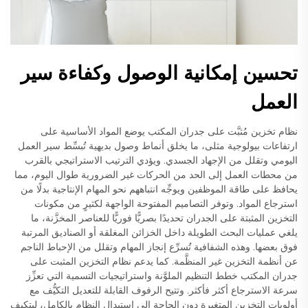
تحسين إمكانية الوصول وكفاءة سير
العمل
نظام تخزين مُثبَّت على جدران المكتب يوضع المواد الأساسية على
ارتفاعات بيولوجية مثلى، ما يخلق أنماط وصول بديهية تُبسِّط سير العمل
اليومي وتقلل من الإجهاد الجسدي. ويؤدي الترتيب الاستراتيجي بالقرب
من محطات العمل إلى الحد من الحركات غير الضرورية طوال اليوم، مما
يحافظ على طاقة الموظفين ويوجِّه انتباههم نحو المهام الإنتاجية بدلًا من
استرجاع المواد. وتوفر التصاميم المفتوحة الواجهة لكثيرٍ من مكونات
التخزين المثبتة على الجدران تحديدًا بصريًّا فوريًّا للعناصر المخزَّنة، ما
يلغي عمليات البحث الطويلة داخل الخزائن المغلقة أو الصناديق المرتبة
فوق بعضها. وهذه الشفافية تُسرِّع إنجاز المهام وتقلل من الإحباط الناجم
عن أنظمة التخزين غير المنظَّمة. كما يدعم نظام التخزين المثبت على
جدران المكتب خطط التنظيم الملوَّنة واستراتيجيات التسمية التي تعزِّز
سرعة الاسترجاع أكثر فأكثر. وتتيح الرفوف القابلة للتعديل التكيُّف مع
أولويات التخزين المتغيرة دون الحاجة إلى استبدال النظام بالكامل، ليتكيف