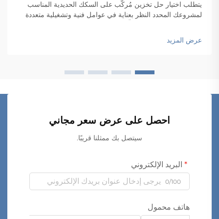
يتطلب اختيار حل تخزين مُركَّب على السكك الحديدية المناسب
لمشروعك المحدد النظر بعناية في عوامل فنية وتشغيلية متعددة
تؤثر بشكل مباشر على كلٍّ من الوظائف والأداء على المدى
الطويل. وتتضمن عملية اتخاذ القرار...
عرض المزيد
احصل على عرض سعر مجاني
سيتصل بك ممثلنا قريبًا.
البريد الإلكتروني
0/100
هاتف محمول