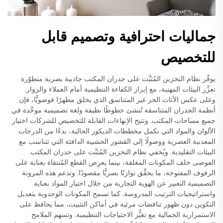
جماليات احترافية وتصميم قابل
للتخصيص
يوفّر نظام التخزين المُثبَّت على جدران المكتب جاذبية بصرية متطوّرة
تعزِّز البيئات المهنية، مع إبراز الكفاءة التنظيمية أمام العملاء والزوار.
وعلى عكس الأثاث الحر غير المتناسق الذي يخلق مظهرًا فوضويًّا، فإن
أنظمة الجدران المتناسقة تُنشئ خطوطًا نظيفة ولغة تصميمية موحَّدة في
جميع مساحات المكتب. وتتيح الإنهاءات القابلة للتخصيص للشركات اختيار
الألوان والمواد التي تكمل مخططات الديكور الحالية، بدءًا من الدرجات
المعدنية العصرية ووصولًا إلى القشور الخشبية الدافئة التي تتناسب مع
البيئات التقليدية. ويُخفي نظام التخزين المُثبَّت على جدران المكتب
الفوضى خلف المكونات المغلقة، بينما يعرِض القطع المُنتقاة بعناية على
الرفوف المفتوحة، ما يحقِّق توازنًا بصريًّا مقصودًا. وتدعم هذه المرونة
التصميمية التعبير عن الهوية التجارية من خلال اختيار المواد بعناية
واستراتيجيات الترتيب المدروسة. كما تسمح المكونات الوحدوية بتعديل
التكوين دون ظهور تناقضات مرئية في أماكن التثبيت، مما يحافظ على
الاستمرارية الجمالية مع تغيُّر الاحتياجات التنظيمية. وتسهم الملامح