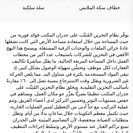
خطاف سكة الملابس
سلة سلكية
يوفّر نظام التخزين المُثبَّت على جدران المكتب فوائد فورية من
حيث المساحة من خلال استعادة مساحة الأرض التي كانت تشغلها
عادةً خزائن الملفات والوحدات الرفية المستقلة. ويسمح هذا النهج
الأفقي في التخزين للشركات باستيعاب عدد أكبر من محطات
العمل داخل المساحة المربعة الحالية، ما يقلل مباشرةً تكاليف
العقارات لكل موظف. وتحسُّن سهولة الوصول بشكل كبير، إذ
تبقى المواد المستخدمة بكثرة في متناول اليد، مما يلغي الحركة
غير الضرورية ويقلل وقت الاسترجاع بنسبة تصل إلى ٦٠٪ مقارنةً
بأساليب التخزين التقليدية. ويخلق نظام التخزين المُثبَّت على
جدران المكتب تنظيمًا بصريًّا يعزِّز جو مكان العمل، ويساهم في
خفض مستويات التوتر وتحسين التركيز لدى أعضاء الفريق. وتتم
عملية التركيب مع حدٍّ أدنى من التعطيل لسير العمليات الجارية،
حيث تكتمل معظم التكوينات خلال ساعاتٍ بدلًا من أيام. وتظل
متطلبات الصيانة منخفضةً، لأن التصاميم المثبتة على الجدران
تمنع تراكم الغبار عند مستوى الأرض وتبسّط إجراءات التنظيف.
كما يتكيف نظام التخزين المُثبَّت على جدران المكتب مع