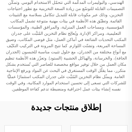
الهندسي، والبوليمرات المدعَّمة التي تتحمّل الاستخدام اليومي. وتمكّن
التصميمات القابلة للتوسّع من زيادة السعة التخزينية مع تطور احتياجات
التخزين، وذلك عبر مكونات قابلة للتبديل تتكامل بسلاسة مع التثبيتات
القائمة. وتطبّق هذه الأنظمة في بيئات مهنية متنوعة تشمل المكاتب
المؤسسية، ومساحات العمل المنزلية، والمرافق الطبية، والمؤسسات
التعليمية، ومراكز الإدارة. ويُعالِج نظام التخزين المُثبَّت على جدران
المكتب التحديات الشائعة في أماكن العمل، مثل فوضى المكاتب، وضيق
المساحة المربعة، وتشتّت اللوازم. كما تتيح المرونة في التركيب التكيّف
مع أنواع مختلفة من الجدران، مع حلول تثبيت مناسبة للجبسون (الجدران
الجافة)، والخرسانة، والهياكل الخشبية (الستود). وتعزّز هذه الأنظمة تنظيم
مكان العمل من خلال توفير مواقع مخصصة للعناصر التي تُستخدم بشكل
متكرر، مما يقلّل الوقت المستغرق في البحث عن المواد ويرفع الإنتاجية
العامة. ويمثّل نظام التخزين المُثبَّت على جدران المكتب استثمارًا عمليًّا
للشركات التي تسعى إلى تحسين استخدام الموارد المكانية، وفي الوقت
نفسه إنشاء بيئات عمل احترافية ومنضبطة تدعم كفاءة الموظفين.
إطلاق منتجات جديدة