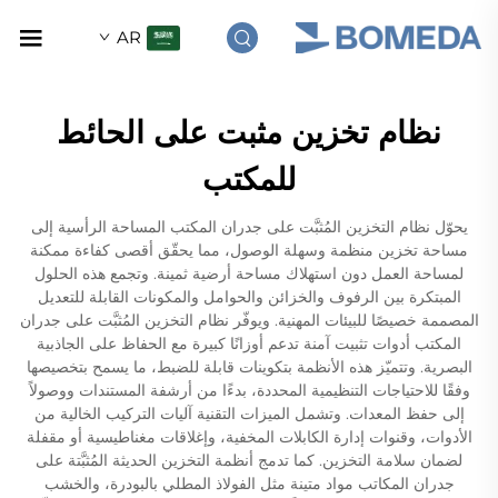
AR
نظام تخزين مثبت على الحائط
للمكتب
يحوّل نظام التخزين المُثبَّت على جدران المكتب المساحة الرأسية إلى
مساحة تخزين منظمة وسهلة الوصول، مما يحقّق أقصى كفاءة ممكنة
لمساحة العمل دون استهلاك مساحة أرضية ثمينة. وتجمع هذه الحلول
المبتكرة بين الرفوف والخزائن والحوامل والمكونات القابلة للتعديل
المصممة خصيصًا للبيئات المهنية. ويوفّر نظام التخزين المُثبَّت على جدران
المكتب أدوات تثبيت آمنة تدعم أوزانًا كبيرة مع الحفاظ على الجاذبية
البصرية. وتتميّز هذه الأنظمة بتكوينات قابلة للضبط، ما يسمح بتخصيصها
وفقًا للاحتياجات التنظيمية المحددة، بدءًا من أرشفة المستندات ووصولاً
إلى حفظ المعدات. وتشمل الميزات التقنية آليات التركيب الخالية من
الأدوات، وقنوات إدارة الكابلات المخفية، وإغلاقات مغناطيسية أو مقفلة
لضمان سلامة التخزين. كما تدمج أنظمة التخزين الحديثة المُثبَّتة على
جدران المكاتب مواد متينة مثل الفولاذ المطلي بالبودرة، والخشب