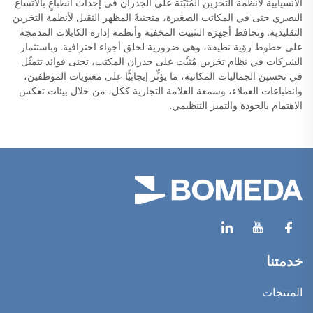
الانسيابية لأنظمة التخزين المُثبَّتة على الجدران في إحداث انطباعٍ بالاتساع
البصري حتى في المكاتب الصغيرة، متجنبةً المظهر الثقيل لأنظمة التخزين
التقليدية. وتحافظ أجهزة التثبيت المخفية وأنظمة إدارة الكابلات المدمجة
على خطوط رؤية نظيفة، وهي ضرورية لخلق أجواء احترافية. وباستثمار
الشركات في نظام تخزين مُثبَّت على جدران المكتب، تجنى فوائد تتمثّل
في تحسين الجماليات المكانية، ما يؤثِّر إيجابيًّا على معنويات الموظفين،
وانطباعات العملاء، وسمعة العلامة التجارية ككل، من خلال بيئات تعكس
الاهتمام بالجودة والتميز التنظيمي.
خدمتنا
المنتجات