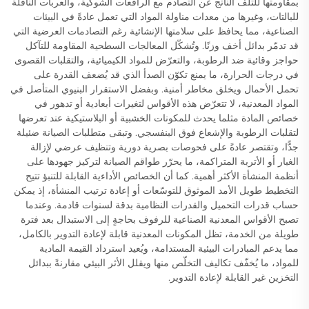
بمقاومتها للتلف الناتج عن التصادم مع الرافعات الشوكية، والعربات الناقلة
للبالتات، وغيرها من معدات مناولة المواد التي تعمل عادةً في البيئات
الصناعية، مما يحافظ على سلامتها الإنشائية رغم التصادمات العرضية التي
قد تدمّر بدائل أخف وزنًا. وتُشكّل المعالجات السطحية المقاومة للتآكل
حواجز وقائية ضد الرطوبة، والتعرّض للمواد الكيميائية، والتقلبات القصوى
في درجات الحرارة، ما يمنع تكوّن الصدأ الذي قد يُضعف القدرة على
تحمل الأحمال ويخلق مخاطر أمنية. وبفضل الاستقرار البنيوي المتأصل في
المواد المعدنية، لا تتعرّض هذه الأقواس لتغيرات أبعادية أو تدهور في
خصائص المادة مثلما يحدث للمكونات الخشبية أو البلاستيكية عند تعرضها
لتقلبات الرطوبة والإشعاع فوق البنفسجي. وتبقى متطلبات الصيانة ضئيلة
جدًّا، وتقتصر عادةً على فحوصات بصرية دورية وتنظيف عرضي لإزالة
الغبار أو الأتربة المتراكمة، ما يحرّر طواقم الصيانة لتركيز جهودها على
أنظمة المنشأة الأكثر أهمية. كما أن الخصائص الأداءية القابلة للتنبؤ تتيح
التخطيط طويل الأمد الموثوق للتوسّعات أو إعادة ترتيب المنشأة، إذ يمكن
حساب قدرات التحميل والقدرات النظامية بدقة لسنوات قادمة. وعندما
تصبح الأقواس المعدنية الصناعية للرفوف بحاجةٍ إلى الاستبدال بعد فترة
طويلة من الخدمة، تظل المكونات المعدنية قابلة لإعادة التدوير بالكامل،
مما يدعم المبادرات البيئية المستدامة، ويُعيد استرداد القيمة المادية
للمواد، ما يُخفّف تكاليف التخلّص منها ويقلل الأثر البيئي مقارنةً ببدائل
التخزين غير القابلة لإعادة التدوير.