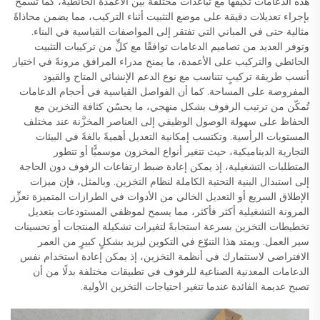
هذه الدعامات تكيّفها مع تباعدات مختلفة بين الأعمدة الحائطية، كما تسمح
بإجراء تعديلات دقيقة على موضع التثبيت أثناء التركيب، مما يضمن محاذاةً
مثالية حتى في المباني التي تفتقر إلى المواصفات القياسية في البناء.
وتوفر العديد من تصاميم الدعامات توافقًا مع كلٍّ من تركيبات التثبيت
الحائطي والتركيب على الأعمدة، ما يمنح مدراء المرافق مرونةً في اختيار
أنسب طريقة تركيبٍ تتناسب مع نوع الدعم الإنشائي المتاح والقيود
المفروضة على المساحة. كما أن الفواصل القياسية في أحجام الدعامات
تُمكّن من ترتيب الرفوف بشكل منهجي، ما يحسّن كثافة التخزين مع
الحفاظ على سهولة الوصول الوظيفي إلى العناصر المخزَّنة عند مختلف
المستويات الرأسية. وتكتسب إمكانية التعديل أهميةً بالغةً في البيئات
التجارية الديناميكية، حيث تتغير أنواع المخزون موسميًّا أو تتطور
المتطلبات التشغيلية، إذ يمكن إعادة ضبط ارتفاعات الرفوف دون الحاجة
إلى استبدال البنية التحتية الكاملة لنظام التخزين. وبالمثل، فإن ميزات
الإطلاق السريع أو التعديل الخالي من الأدوات في الطرازات المتميزة تعزِّز
المرونة التشغيلية أكثر فأكثر، مما يسمح لموظفي المستودعات بتعديل
تخطيطات التخزين بسرعة استجابةً لتغيرات تشكيلة المنتجات أو تحسينات
سير العمل. ويمتد هذا التنوّع في التكوين ليزيد بشكلٍ كبيرٍ من العمر
الافتراضي لاستثمارك في أنظمة التخزين، إذ يمكن إعادة استخدام نفس
الدعامات المعدنية الصناعية للرفوف في تطبيقات مختلفة بدلًا من أن
تصبح عديمة الفائدة عندما تتغير احتياجات التخزين الأولية.