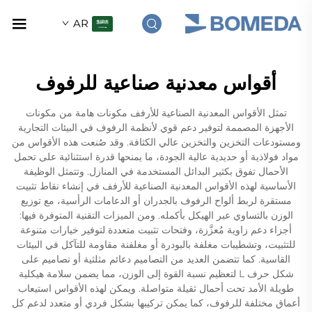
AR
أقواس معدنية صناعية للرفوف
تمثل الأقواس المعدنية الصناعية للأرفف مكونات هامة من مكونات
الأجهزة المصممة لتوفير دعم قوي لأنظمة الرفوف في البيئات التجارية
ومستودعات التخزين والتخزين عالي الكثافة. وقد صُنعت هذه الأقواس من
مواد فولاذية أو حديدية عالية الجودة، ما يمنحها قدرة استثنائية على تحمل
الأحمال تفوق بكثير البدائل المستخدمة في المنازل. وتتمثل الوظيفة
الأساسية لهذه الأقواس المعدنية الصناعية للأرفف في إنشاء نقاط تثبيت
مستقرة لربط ألواح الرفوف بالجدران أو الدعامات الرأسية، مع توزيع
الوزن بالتساوي عبر الهيكل بأكمله. ومن الميزات التقنية المتوفرة فيها:
أجزاء دعم زاوية مُعزَّزة، وفتحات تثبيت متعددة لتوفير خيارات متنوعة
للتثبيت، وتشطيبات مغلفة بالبودرة أو مغلفنة مقاومة للتآكل في البيئات
القاسية. كما تتضمن العديد من التصاميم دعائم مثلثية أو تصاميم على
شكل حرف L لتعظيم نسبة القوة إلى الوزن، مما يضمن سلامة هيكلية
طويلة الأمد تحت أحمال ثقيلة متواصلة. ويمكن لهذه الأقواس استيعاب
أعماق مختلفة للرفوف، كما يمكن تركيبها بشكل فردي أو متعدد لدعم كل