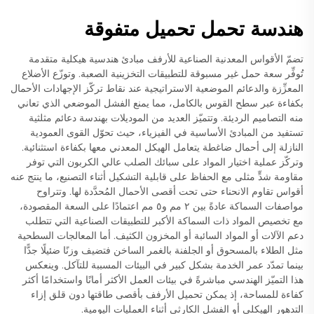
هندسة تحمل تحميل متفوقة
تضمّ الأقواس المعدنية الصناعية للأرفف مبادئ هندسية هيكلية متقدمة
تُوفِّر سعة حمل غير مسبوقة للتطبيقات التخزينية الصعبة. وتوزّع الأضلاع
المعزِّزة والدعائم الموضعية الاستراتيجية عند نقاط تركّز الإجهادات الأحمال
بكفاءة عبر سطح القوس بالكامل، مما يمنع الفشل الموضعي الذي تعاني
منه التصاميم الرديئة. وتتميّز العديد من الموديلات بهندسة دعائم مثلثية
تستفيد من المبادئ الأساسية في الفيزياء، حيث تحوّل القوى العمودية
النازلة إلى أحمال ضاغطة يتعامل الهيكل المعدني معها بكفاءة استثنائية.
وتركّز عملية اختيار المواد على سبائك الصلب عالي الكربون التي توفر
مقاومة شدٍّ مثلى مع الحفاظ على قابلية التشكيل أثناء التصنيع، ما ينتج عنه
أقواس تقاوم الانحناء حتى تحت أقصى الأحمال المُحدَّدة لها. وتتراوح
مواصفات السماكة عادةً بين ٢ مم و٥ مم اعتمادًا على السعة المقصودة،
مع تخصيص المواد ذات السماكة الأكبر للتطبيقات الصناعية التي تتطلب
دعم الآلات أو المواد السائبة أو المخزون الكثيف. أما المعالجات السطحية
مثل الطلاء بالمسحوق أو الجلفنة بالغمر الساخن فتضيف وزنًا ضئيلًا جدًّا
بينما تمدّد عمر الخدمة بشكل كبير في البيئات المسببة للتآكل. وينعكس
هذا التميّز الهندسي مباشرةً في بيئات العمل الأكثر أمانًا واستخدامًا أكثر
كفاءة للمساحة، إذ يمكن تحميل الأرفف بأقصى طاقتها دون قلق إزاء
التدهور الهيكلي أو الفشل الكارثي أثناء العمليات اليومية.