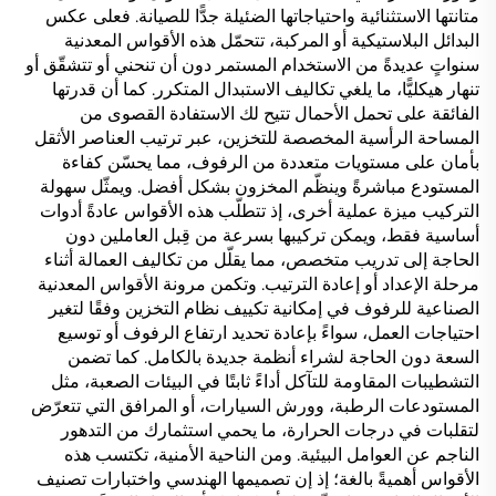
متانتها الاستثنائية واحتياجاتها الضئيلة جدًّا للصيانة. فعلى عكس
البدائل البلاستيكية أو المركبة، تتحمّل هذه الأقواس المعدنية
سنواتٍ عديدةً من الاستخدام المستمر دون أن تنحني أو تتشقّق أو
تنهار هيكليًّا، ما يلغي تكاليف الاستبدال المتكرر. كما أن قدرتها
الفائقة على تحمل الأحمال تتيح لك الاستفادة القصوى من
المساحة الرأسية المخصصة للتخزين، عبر ترتيب العناصر الأثقل
بأمان على مستويات متعددة من الرفوف، مما يحسّن كفاءة
المستودع مباشرةً وينظّم المخزون بشكل أفضل. ويمثّل سهولة
التركيب ميزة عملية أخرى، إذ تتطلّب هذه الأقواس عادةً أدوات
أساسية فقط، ويمكن تركيبها بسرعة من قِبل العاملين دون
الحاجة إلى تدريب متخصص، مما يقلّل من تكاليف العمالة أثناء
مرحلة الإعداد أو إعادة الترتيب. وتكمن مرونة الأقواس المعدنية
الصناعية للرفوف في إمكانية تكييف نظام التخزين وفقًا لتغير
احتياجات العمل، سواءً بإعادة تحديد ارتفاع الرفوف أو توسيع
السعة دون الحاجة لشراء أنظمة جديدة بالكامل. كما تضمن
التشطيبات المقاومة للتآكل أداءً ثابتًا في البيئات الصعبة، مثل
المستودعات الرطبة، وورش السيارات، أو المرافق التي تتعرّض
لتقلبات في درجات الحرارة، ما يحمي استثمارك من التدهور
الناجم عن العوامل البيئية. ومن الناحية الأمنية، تكتسب هذه
الأقواس أهميةً بالغة؛ إذ إن تصميمها الهندسي واختبارات تصنيف