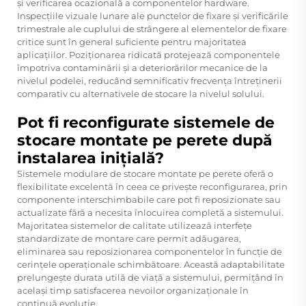
și verificarea ocazională a componentelor hardware.
Inspecțiile vizuale lunare ale punctelor de fixare și verificările
trimestrale ale cuplului de strângere al elementelor de fixare
critice sunt în general suficiente pentru majoritatea
aplicațiilor. Poziționarea ridicată protejează componentele
împotriva contaminării și a deteriorărilor mecanice de la
nivelul podelei, reducând semnificativ frecvența întreținerii
comparativ cu alternativele de stocare la nivelul solului.
Pot fi reconfigurate sistemele de
stocare montate pe perete după
instalarea inițială?
Sistemele modulare de stocare montate pe perete oferă o
flexibilitate excelentă în ceea ce privește reconfigurarea, prin
componente interschimbabile care pot fi reposizionate sau
actualizate fără a necesita înlocuirea completă a sistemului.
Majoritatea sistemelor de calitate utilizează interfețe
standardizate de montare care permit adăugarea,
eliminarea sau reposizionarea componentelor în funcție de
cerințele operaționale schimbătoare. Această adaptabilitate
prelungește durata utilă de viață a sistemului, permițând în
același timp satisfacerea nevoilor organizaționale în
continuă evoluție.