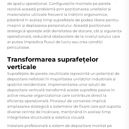
de spațiu operațional. Configurațiile montate pe perete
rezolvă această problemă prin poziționarea uneltelor și
materialelor utilizate frecvent la înălțimi ergonomice,
păstrând în același timp suprafețele de podea libere pentru
mașinii și deplasarea personalului. Această poziționare
strategică sporește atât densitatea de stocare, cât și siguranța
operațională, reducând obstacolele de la nivelul solului care
ar putea împiedica fluxul de lucru sau crea condiții
periculoase.
Transformarea suprafețelor
verticale
Suprafețele de perete neutilizate reprezintă un potențial de
depozitare nefolosit în majoritatea unităților industriale și
spațiilor rezidențiale. Implementarea unor soluții de
depozitare verticală transformă aceste suprafețe pasive în
active resurse organizatorice care contribuie direct la
eficiența operațională. Procesul de conversie implică
amplasarea strategică a sistemelor de fixare care pot suporta
diverse cerințe de încărcare, menținând în același timp
integritatea structurală și estetica vizuală.
Instalare profesională a
sistem de depozitare montat pe