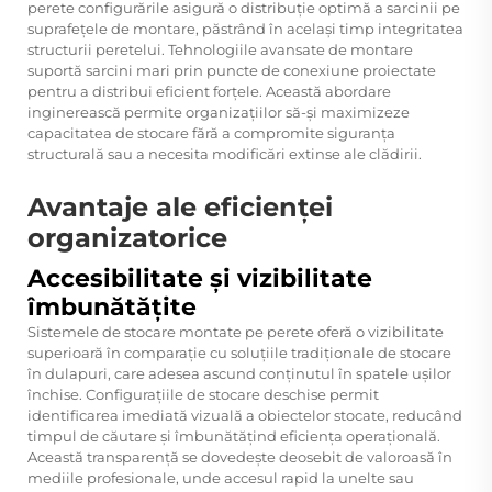
perete
configurările asigură o distribuție optimă a sarcinii pe
suprafețele de montare, păstrând în același timp integritatea
structurii peretelui. Tehnologiile avansate de montare
suportă sarcini mari prin puncte de conexiune proiectate
pentru a distribui eficient forțele. Această abordare
inginerească permite organizațiilor să-și maximizeze
capacitatea de stocare fără a compromite siguranța
structurală sau a necesita modificări extinse ale clădirii.
Avantaje ale eficienței
organizatorice
Accesibilitate și vizibilitate
îmbunătățite
Sistemele de stocare montate pe perete oferă o vizibilitate
superioară în comparație cu soluțiile tradiționale de stocare
în dulapuri, care adesea ascund conținutul în spatele ușilor
închise. Configurațiile de stocare deschise permit
identificarea imediată vizuală a obiectelor stocate, reducând
timpul de căutare și îmbunătățind eficiența operațională.
Această transparență se dovedește deosebit de valoroasă în
mediile profesionale, unde accesul rapid la unelte sau