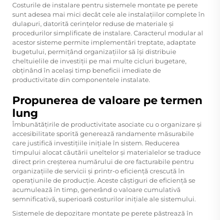
Costurile de instalare pentru sistemele montate pe perete
sunt adesea mai mici decât cele ale instalațiilor complete în
dulapuri, datorită cerințelor reduse de materiale și
procedurilor simplificate de instalare. Caracterul modular al
acestor sisteme permite implementări treptate, adaptate
bugetului, permițând organizațiilor să își distribuie
cheltuielile de investiții pe mai multe cicluri bugetare,
obținând în același timp beneficii imediate de
productivitate din componentele instalate.
Propunerea de valoare pe termen
lung
Îmbunătățirile de productivitate asociate cu o organizare și
accesibilitate sporită generează randamente măsurabile
care justifică investițiile inițiale în sistem. Reducerea
timpului alocat căutării uneltelor și materialelor se traduce
direct prin creșterea numărului de ore facturabile pentru
organizațiile de servicii și printr-o eficiență crescută în
operațiunile de producție. Aceste câștiguri de eficiență se
acumulează în timp, generând o valoare cumulativă
semnificativă, superioară costurilor inițiale ale sistemului.
Sistemele de depozitare montate pe perete păstrează în