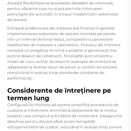
Această flexibilitate se dovedește deosebit de valoroasă
pentru afacerile care nu-și pot permite întreruperi
prelungite ale activității în timpul modernizării sistemelor
de stocare.
Echipele profesionale de instalare pot finaliza în general
implementarea sistemelor de stocare montate pe perete
într-un interval de timp redus, comparativ cu proiectele
tradiționale de instalare a cabinetelor. Procesul de montare
necesită un pregătire minimă a podelei și generează mai
puține deșeuri de construcții, fiind astfel potrivit pentru
medii de lucru active. Accesoriile avansate de montare se
adaptează la diverse tipuri de pereți și condiții structurale,
menținând în același timp standarde constante de
performanță.
Considerente de întreținere pe
termen lung
Configurațiile montate pe perete simplifică procedurile de
curățare și întreținere, eliminând obstacolele de la nivelul
podelei care complică activitățile de întreținere. Designurile
deschise pentru stocare oferă acces neîngrădit
echipamentelor de curățat, reducând în același timp zonele