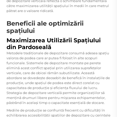
de depozitare verticală reflectă o schimbare fundamentală
către maximizarea utilității spațiului în medii în care metrul
pătrat are o valoare ridicată.
Beneficii ale optimizării
spațiului
Maximizarea Utilizării Spațiului
din Pardoseală
Metodele tradiționale de depozitare consumă adesea spațiu
valoros de podea care ar putea fi folosit în alte scopuri
funcionale. Sistemele de depozitare montate pe perete
elimină acest conflict spațial prin utilizarea suprafețelor
verticale, care de obicei rămân subutilizate. Această
abordare se dovedește deosebit de benefică în instalațiile de
producție, unde spațiul de podea este direct corelat cu
capacitatea de producție și eficiența fluxului de lucru.
Strategia de depozitare verticală permite organizațiilor să
mențină drumuri libere pentru mișcarea echipamentelor,
păstrând în același timp o capacitate esențială de stocare.
Mediile de producție se confruntă frecvent cu dificultăți în
echilibrarea accesibilității spațiilor de depozitare cu cerințele