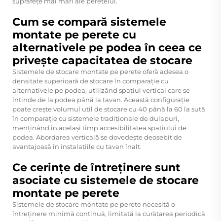
suprafețe mai mari ale peretelui.
Cum se compară sistemele
montate pe perete cu
alternativele pe podea în ceea ce
privește capacitatea de stocare
Sistemele de stocare montate pe perete oferă adesea o
densitate superioară de stocare în comparație cu
alternativele pe podea, utilizând spațiul vertical care se
întinde de la podea până la tavan. Această configurație
poate crește volumul util de stocare cu 40 până la 60 la sută
în comparație cu sistemele tradiționale de dulapuri,
menținând în același timp accesibilitatea spațiului de
podea. Abordarea verticală se dovedește deosebit de
avantajoasă în instalațiile cu tavan înalt.
Ce cerințe de întreținere sunt
asociate cu sistemele de stocare
montate pe perete
Sistemele de stocare montate pe perete necesită o
întreținere minimă continuă, limitată la curățarea periodică