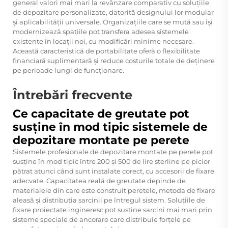
general valori mai mari la revânzare comparativ cu soluțiile
de depozitare personalizate, datorită designului lor modular
și aplicabilității universale. Organizațiile care se mută sau își
modernizează spațiile pot transfera adesea sistemele
existente în locații noi, cu modificări minime necesare.
Această caracteristică de portabilitate oferă o flexibilitate
financiară suplimentară și reduce costurile totale de deținere
pe perioade lungi de funcționare.
Întrebări frecvente
Ce capacitate de greutate pot
susține în mod tipic sistemele de
depozitare montate pe perete
Sistemele profesionale de depozitare montate pe perete pot
susține în mod tipic între 200 și 500 de lire sterline pe picior
pătrat atunci când sunt instalate corect, cu accesorii de fixare
adecvate. Capacitatea reală de greutate depinde de
materialele din care este construit peretele, metoda de fixare
aleasă și distribuția sarcinii pe întregul sistem. Soluțiile de
fixare proiectate ingineresc pot susține sarcini mai mari prin
sisteme speciale de ancorare care distribuie forțele pe