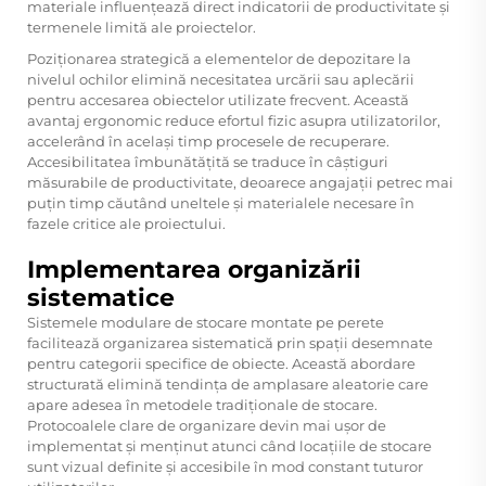
materiale influențează direct indicatorii de productivitate și
termenele limită ale proiectelor.
Poziționarea strategică a elementelor de depozitare la
nivelul ochilor elimină necesitatea urcării sau aplecării
pentru accesarea obiectelor utilizate frecvent. Această
avantaj ergonomic reduce efortul fizic asupra utilizatorilor,
accelerând în același timp procesele de recuperare.
Accesibilitatea îmbunătățită se traduce în câștiguri
măsurabile de productivitate, deoarece angajații petrec mai
puțin timp căutând uneltele și materialele necesare în
fazele critice ale proiectului.
Implementarea organizării
sistematice
Sistemele modulare de stocare montate pe perete
facilitează organizarea sistematică prin spații desemnate
pentru categorii specifice de obiecte. Această abordare
structurată elimină tendința de amplasare aleatorie care
apare adesea în metodele tradiționale de stocare.
Protocoalele clare de organizare devin mai ușor de
implementat și menținut atunci când locațiile de stocare
sunt vizual definite și accesibile în mod constant tuturor