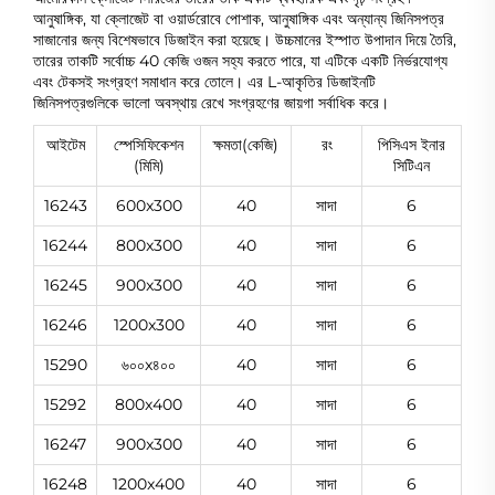
আনুষাঙ্গিক, যা ক্লোজেট বা ওয়ার্ডরোবে পোশাক, আনুষাঙ্গিক এবং অন্যান্য জিনিসপত্র
সাজানোর জন্য বিশেষভাবে ডিজাইন করা হয়েছে। উচ্চমানের ইস্পাত উপাদান দিয়ে তৈরি,
তারের তাকটি সর্বোচ্চ 40 কেজি ওজন সহ্য করতে পারে, যা এটিকে একটি নির্ভরযোগ্য
এবং টেকসই সংগ্রহণ সমাধান করে তোলে। এর L-আকৃতির ডিজাইনটি
জিনিসপত্রগুলিকে ভালো অবস্থায় রেখে সংগ্রহণের জায়গা সর্বাধিক করে।
আইটেম
স্পেসিফিকেশন
ক্ষমতা(কেজি)
রং
পিসিএস ইনার
(মিমি)
সিটিএন
16243
600x300
40
সাদা
6
16244
800x300
40
সাদা
6
16245
900x300
40
সাদা
6
16246
1200x300
40
সাদা
6
15290
৬০০x৪০০
40
সাদা
6
15292
800x400
40
সাদা
6
16247
900x300
40
সাদা
6
16248
1200x400
40
সাদা
6