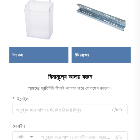
টল বাক্স
বিট হোল্ডার
আ
বিনামূল্যে আদায় করুন
আমাদের প্রতিনিধি শীঘ্রই আপনার সাথে যোগাযোগ করবেন।
ইমেইল
0/100
মোবাইল
কোড
0/16