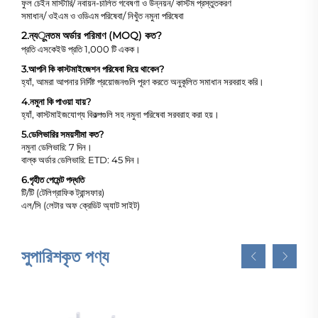
ফুল চেইন মাস্টারি/ নবায়ন-চালিত গবেষণা ও উন্নয়ন/ কাস্টম প্রস্তুতকরণ
সমাধান/ ওইএম ও ওডিএম পরিষেবা/ নিখুঁত নমুনা পরিষেবা
2.
ন্যूনতম অর্ডার পরিমাণ (MOQ) কত?
প্রতি এসকেইউ প্রতি 1,000 টি একক।
3.
আপনি কি কাস্টমাইজেশন পরিষেবা দিয়ে থাকেন?
হ্যাঁ, আমরা আপনার নির্দিষ্ট প্রয়োজনগুলি পূরণ করতে অনুকূলিত সমাধান সরবরাহ করি।
4.
নমুনা কি পাওয়া যায়?
হ্যাঁ, কাস্টমাইজযোগ্য বিকল্পগুলি সহ নমুনা পরিষেবা সরবরাহ করা হয়।
5.
ডেলিভারির সময়সীমা কত?
নমুনা ডেলিভারি: 7 দিন।
বাল্ক অর্ডার ডেলিভারি: ETD: 45 দিন।
6.
গৃহীত পেমেন্ট পদ্ধতি
টি/টি (টেলিগ্রাফিক ট্রান্সফার)
এল/সি (লেটার অফ ক্রেডিট অ্যাট সাইট)
সুপারিশকৃত পণ্য