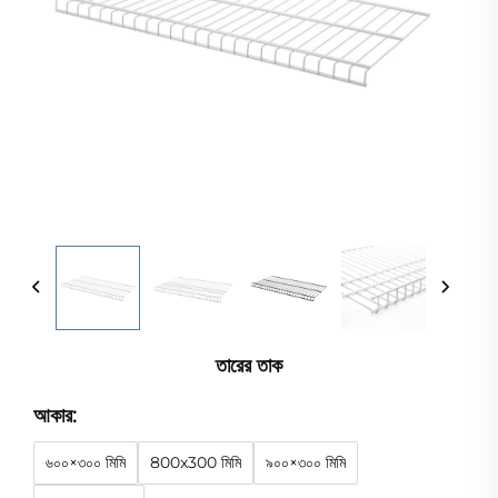
তারের তাক
আকার:
৬০০×৩০০ মিমি
800x300 মিমি
৯০০×৩০০ মিমি