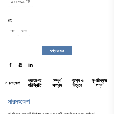
১২০০×৩০০ মিমি
রং:
সাদা
কালো
তথ্য জানতে
প্রয়োগের
সম্পূর্ণ
প্রশ্ন ও
সুপারিশকৃত
সারসংক্ষেপ
পরিস্থিতি
সংগ্রহ
উত্তর
পণ্য
সারসংক্ষেপ
আমেরিকান ক্লোজেট সিরিজের তারের তাক একটি ব্যবহারিক এবং দৃঢ় সংগ্রহণ