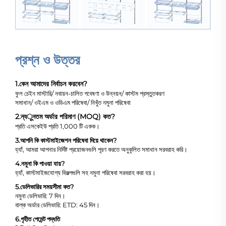
প্রশ্ন ও উত্তর
1.
কেন আমাদের নির্বাচন করবেন?
ফুল চেইন মাস্টারি/ নবায়ন-চালিত গবেষণা ও উন্নয়ন/ কাস্টম প্রস্তুতকরণ
সমাধান/ ওইএম ও ওডিএম পরিষেবা/ নিখুঁত নমুনা পরিষেবা
2.
ন্যूনতম অর্ডার পরিমাণ (MOQ) কত?
প্রতি এসকেইউ প্রতি 1,000 টি একক।
3.
আপনি কি কাস্টমাইজেশন পরিষেবা দিয়ে থাকেন?
হ্যাঁ, আমরা আপনার নির্দিষ্ট প্রয়োজনগুলি পূরণ করতে অনুকূলিত সমাধান সরবরাহ করি।
4.
নমুনা কি পাওয়া যায়?
হ্যাঁ, কাস্টমাইজযোগ্য বিকল্পগুলি সহ নমুনা পরিষেবা সরবরাহ করা হয়।
5.
ডেলিভারির সময়সীমা কত?
নমুনা ডেলিভারি: 7 দিন।
বাল্ক অর্ডার ডেলিভারি: ETD: 45 দিন।
6.
গৃহীত পেমেন্ট পদ্ধতি