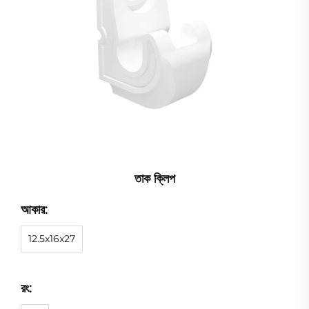
তাক ক্লিপ
আকার:
12.5x16x27
রং: