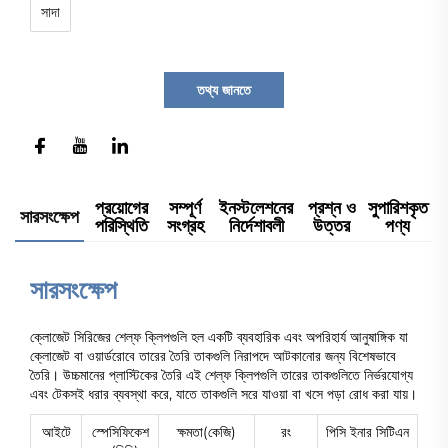
সাদা
তথ্য জানতে
প্রয়োগের
সম্পূর্ণ
ইনস্টলেশনের
প্রশ্ন ও
সুপারিশকৃত
সারসংক্ষেপ
পরিস্থিতি
সংগ্রহ
নির্দেশাবলী
উত্তর
পণ্য
সারসংক্ষেপ
ক্লোজেট সিরিজের শেল্ফ ক্লিপগুলি হল একটি ব্যবহারিক এবং অপরিহার্য আনুষাঙ্গিক যা
ক্লোজেট বা ওয়ার্ডরোবে তারের তৈরি তাকগুলি নিরাপদে আটকানোর জন্য বিশেষভাবে
তৈরি। উচ্চমানের প্লাস্টিকের তৈরি এই শেল্ফ ক্লিপগুলি তারের তাকগুলিতে নির্ভরযোগ্য
এবং টেকসই ধরার ব্যবস্থা করে, যাতে তাকগুলি সরে যাওয়া বা খসে পড়া রোধ করা যায়।
আইটে
স্পেসিফিকেশ
ক্ষমতা(কেজি)
রং
পিসি ইনার সিটিএন