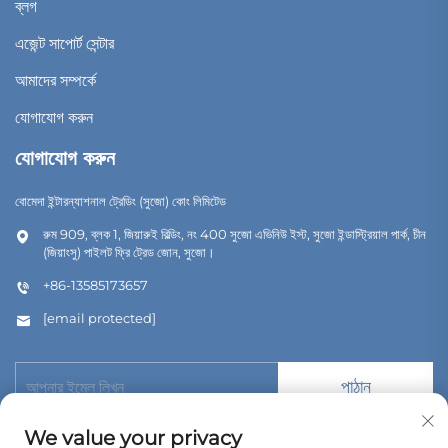
ব্লগ
এজেন্ট সাপোর্ট সেন্টার
আমাদের সম্পর্কে
যোগাযোগ করুন
যোগাযোগ করুন
বোমেদা ইন্টারন্যাশনাল ট্রেডিং (সুজো) কোং লিমিটেড
রুম 909, ব্লক 1, জিয়ারুই বিল্ডিং, নং 400 সুজো এভিনিউ ইস্ট, সুজো ইন্ডাস্ট্রিয়াল পার্ক, চীন
(জিয়াংসু) পাইলট ফ্রি ট্রেড জোন, সুজো।
+86-13585173657
[email protected]
পাঠান
We value your privacy