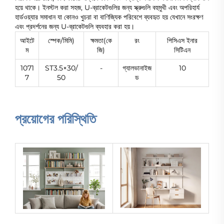
হয়ে থাকে। ইনস্টল করা সহজ, U-ব্রাকেটগুলির জন্য স্ক্রুগুলি বহুমুখী এবং অপরিহার্য
হার্ডওয়্যার সমাধান যা কোনও খুচরা বা বাণিজ্যিক পরিবেশে ব্যবহৃত হয় যেখানে সংরক্ষণ
এবং প্রদর্শনের জন্য U-ব্রাকেটগুলি ব্যবহার করা হয়।
আইটে
স্পেক/মিমি)
ক্ষমতা(কে
রং
পিসিএস ইনার
ম
জি)
সিটিএন
1071
ST3.5×30/
-
গ্যালভানাইজ
10
7
50
ড
প্রয়োগের পরিস্থিতি