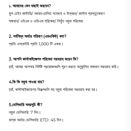
১. আমাদের কেন বাছাই করবেন?
ফুল চেইন মাস্টারি/ নবায়ন-চালিত গবেষণা ও উন্নয়ন/ কাস্টম প্রস্তুতকরণ
সমাধান/ ওইএম ও ওডিএম পরিষেবা/ নিখুঁত নমুনা পরিষেবা
2. সর্বনিম্ন অর্ডার পরিমাণ (এমওকিউ) কত?
প্রতি এসকেইউ প্রতি 1,000 টি একক।
3. আপনি কাস্টমাইজেশন পরিষেবা সরবরাহ করেন কি?
হ্যাঁ, আমরা আপনার নির্দিষ্ট প্রয়োজনগুলি পূরণ করতে অনুকূলিত সমাধান সরবরাহ করি।
4.কি কি নমুনা পাওয়া যায়?
হ্যাঁ, কাস্টমাইজযোগ্য বিকল্পগুলি সহ নমুনা পরিষেবা সরবরাহ করা হয়।
5.ডেলিভারি সময়সূচি কী?
নমুনা ডেলিভারি: 7 দিন।
বাল্ক অর্ডার ডেলিভারি: ETD: 45 দিন।