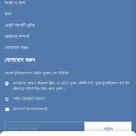
সংবাদ ও ব্লগ
ব্লগ
এজেন্ট সাপোর্ট সেন্টার
আমাদের সম্পর্কে
যোগাযোগ করুন
যোগাযোগ করুন
বোমেদা ইন্টারন্যাশনাল ট্রেডিং (সুজো) কোং লিমিটেড
রুম 909, ব্লক 1, জিয়ারুই বিল্ডিং, নং 400 সুজো এভিনিউ ইস্ট, সুজো ইন্ডাস্ট্রিয়াল পার্ক, চীন
(জিয়াংসু) পাইলট ফ্রি ট্রেড জোন, সুজো।
+86-13585173657
[email protected]
পাঠান