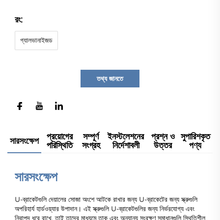
রং:
গ্যালভানাইজড
তথ্য জানতে
প্রয়োগের
সম্পূর্ণ
ইনস্টলেশনের
প্রশ্ন ও
সুপারিশকৃত
সারসংক্ষেপ
পরিস্থিতি
সংগ্রহ
নির্দেশাবলী
উত্তর
পণ্য
সারসংক্ষেপ
U-ব্রাকেটগুলি দেয়ালের সোজা অংশে আটকে রাখার জন্য U-ব্রাকেটের জন্য স্ক্রুগুলি
অপরিহার্য হার্ডওয়্যার উপাদান। এই স্ক্রুগুলি U-ব্রাকেটগুলির জন্য নির্ভরযোগ্য এবং
নিরাপদ ধরে রাখে, তাই তাদের মাধ্যমে তাক এবং অন্যান্য সংরক্ষণ সমাধানগুলি স্থিতিশীল