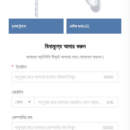
হ্যাঙ্গ ট্র্যাক
বেসিক হুক(x3)
সজ
বিনামূল্যে আদায় করুন
আমাদের প্রতিনিধি শীঘ্রই আপনার সাথে যোগাযোগ করবেন।
ইমেইল
0/100
মোবাইল
কোড
0/16
কোম্পানির নাম
0/200