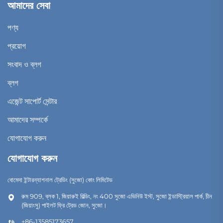
আমাদের সেবা
পণ্য
প্রয়োগ
সংবাদ ও ব্লগ
ব্লগ
এজেন্ট সাপোর্ট সেন্টার
আমাদের সম্পর্কে
যোগাযোগ করুন
যোগাযোগ করুন
বোমেদা ইন্টারন্যাশনাল ট্রেডিং (সুজো) কোং লিমিটেড
রুম 909, ব্লক 1, জিয়ারুই বিল্ডিং, নং 400 সুজো এভিনিউ ইস্ট, সুজো ইন্ডাস্ট্রিয়াল পার্ক, চীন
(জিয়াংসু) পাইলট ফ্রি ট্রেড জোন, সুজো।
+86-13585173657