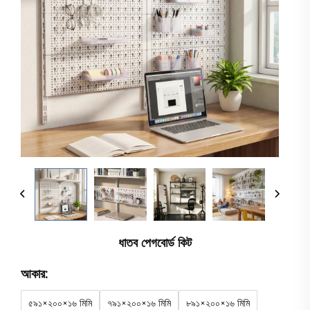
ধাতব পেগবোর্ড কিট
আকার:
৫৯১×২০০×১৬ মিমি
৭৯১×২০০×১৬ মিমি
৮৯১×২০০×১৬ মিমি