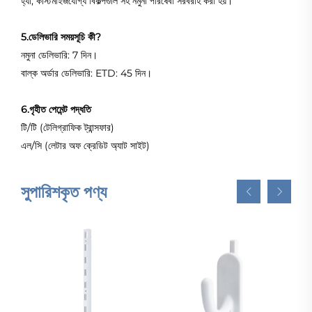
হ্যাঁ, কাস্টমাইজযোগ্য বিকল্পগুলি সহ নমুনা পরিষেবা সরবরাহ করা হয়।
5.ডেলিভারি সময়সূচি কী?
নমুনা ডেলিভারি: 7 দিন।
বাল্ক অর্ডার ডেলিভারি: ETD: 45 দিন।
6.গৃহীত পেমেন্ট পদ্ধতি
টি/টি (টেলিগ্রাফিক ট্রান্সফার)
এল/সি (লেটার অফ ক্রেডিট অ্যাট সাইট)
সুপারিশকৃত পণ্য