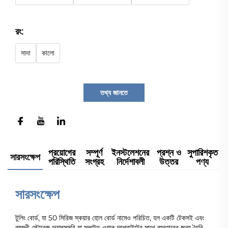
রং:
সাদা
কালো
তথ্য জানতে
প্রয়োগের
সম্পূর্ণ
ইনস্টলেশনের
প্রশ্ন ও
সুপারিশকৃত
সারসংক্ষেপ
পরিস্থিতি
সংগ্রহ
নির্দেশাবলী
উত্তর
পণ্য
সারসংক্ষেপ
টুলিং বোর্ড, যা 50 সিরিজ স্কয়ার হোল বোর্ড নামেও পরিচিত, হল একটি টেকসই এবং
বহুমুখী স্টোরেজ অ্যাক্সেসরি যা স্লটেড ওয়াল আপরাইটের সাথে ব্যবহারের জন্য তৈরি