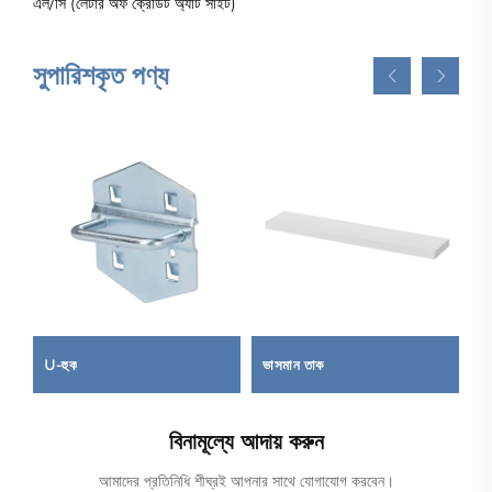
এল/সি (লেটার অফ ক্রেডিট অ্যাট সাইট)
সুপারিশকৃত পণ্য
U-হুক
ভাসমান তাক
টা
বিনামূল্যে আদায় করুন
আমাদের প্রতিনিধি শীঘ্রই আপনার সাথে যোগাযোগ করবেন।