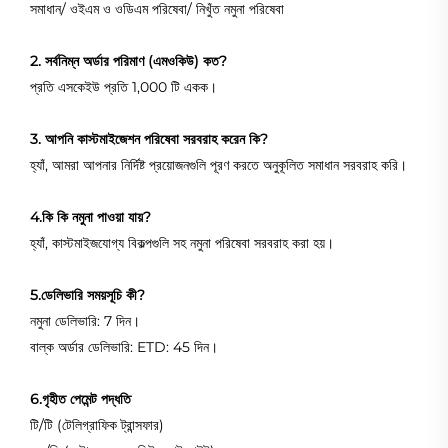
সমাধান/ ওইএম ও ওডিএম পরিষেবা/ নিখুঁত নমুনা পরিষেবা
2. সর্বনিম্ন অর্ডার পরিমাণ (এমওকিউ) কত?
প্রতি এসকেইউ প্রতি 1,000 টি একক।
3. আপনি কাস্টমাইজেশন পরিষেবা সরবরাহ করেন কি?
হ্যাঁ, আমরা আপনার নির্দিষ্ট প্রয়োজনগুলি পূরণ করতে অনুকূলিত সমাধান সরবরাহ করি।
4.কি কি নমুনা পাওয়া যায়?
হ্যাঁ, কাস্টমাইজযোগ্য বিকল্পগুলি সহ নমুনা পরিষেবা সরবরাহ করা হয়।
5.ডেলিভারি সময়সূচি কী?
নমুনা ডেলিভারি: 7 দিন।
বাল্ক অর্ডার ডেলিভারি: ETD: 45 দিন।
6.গৃহীত পেমেন্ট পদ্ধতি
টি/টি (টেলিগ্রাফিক ট্রান্সফার)