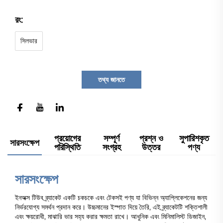
রং:
সিলভার
তথ্য জানতে
প্রয়োগের
সম্পূর্ণ
প্রশ্ন ও
সুপারিশকৃত
সারসংক্ষেপ
পরিস্থিতি
সংগ্রহ
উত্তর
পণ্য
সারসংক্ষেপ
ইনঅক্স টিউব ব্র্যাকেট একটি চকচকে এবং টেকসই পণ্য যা বিভিন্ন অ্যাপ্লিকেশনের জন্য
নির্ভরযোগ্য সমর্থন প্রদান করে। উচ্চমানের ইস্পাত দিয়ে তৈরি, এই ব্র্যাকেটটি শক্তিশালী
এবং ক্ষয়রোধী, মাঝারি ভার সহ্য করার ক্ষমতা রাখে। আধুনিক এবং মিনিমালিস্ট ডিজাইন,