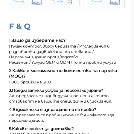
F & Q
1.
Защо да изберете нас?
Пълен контрол върху веригата / Изследвания и
разработки, задвижвани от иновации /
Персонализирано производство
Решения / Услуги OEM и ODM / Точни пробни услуги
2.
Какво е минималното количество на поръчка
(MOQ)?
1 000 бройки на SKU.
3.
Предлагате ли услуги за персонализиране?
Да, предлагаме индивидуални решения, които
отговарят на вашите специфични изисквания.
4.
Възможно ли е изпращането на проби?
Да, предлагат се пробни услуги с възможности за
персонализация.
5.
Какъв е срокът за доставка?