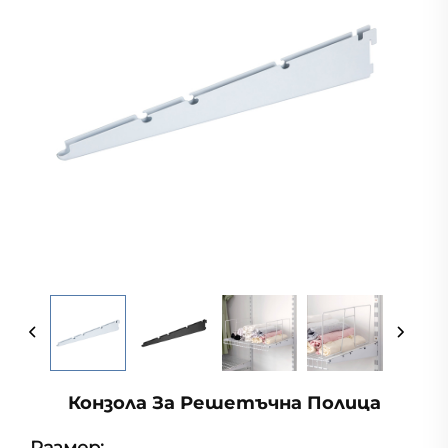
Конзола За Решетъчна Полица