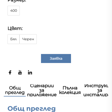
Размер:
400
Цвят:
Бял
Черен
Заявка
Сценарии
Инструкц
Общ
Пълна
за
за
преглед
колекция
приложение
инсталира
Общ преглед