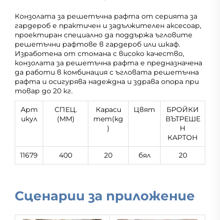
Конзолата за решетъчна рафта от серията за
гардероб е практичен и задължителен аксесоар,
проектиран специално да поддържа ъгловите
решетъчни рафтове в гардероб или шкаф.
Изработена от стомана с високо качество,
конзолата за решетъчна рафта е предназначена
да работи в комбинация с ъгловата решетъчна
рафта и осигурява надеждна и здрава опора при
товар до 20 кг.
Арт
СПЕЦ.
Кapacи
Цвят
БРОЙКИ
икул
(MM)
тeт(kg
ВЪТРЕШЕ
)
Н
КАРТОН
11679
400
20
бял
20
Сценарии за приложение