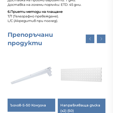
Доставка на пробни варианти: 7 дни.
Доставка на големи поръчки: ETD: 45 дни.
6.
Приети методи на плащане
T/T (Телеграфно превеждане).
L/C (Акредитив при поглед).
Препоръчани
продукти
Ъглов-S-50 Конзола
Направляваща дъска
П
(x2) (50)