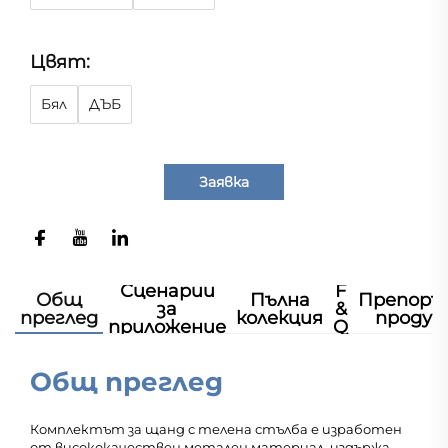
Цвят:
Бял
ДЪБ
Заявка
Сценарии
F
Общ
Пълна
Препоръ
за
&
преглед
колекция
продук
приложение
Q
Общ преглед
Комплектът за щанд с телена стълба е изработен
от висококачествен метален материал, издържа