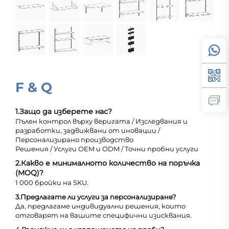
F & Q
1.
Защо да изберете нас?
Пълен контрол върху веригата / Изследвания и
разработки, задвижвани от иновации /
Персонализирано производство
Решения / Услуги OEM и ODM / Точни пробни услуги
2.
Какво е минималното количество на поръчка
(MOQ)?
1 000 бройки на SKU.
3.
Предлагате ли услуги за персонализиране?
Да, предлагаме индивидуални решения, които
отговарят на вашите специфични изисквания.