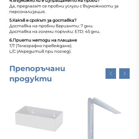
4.
Възможно ли е изпращането на проби?
Да, предлагат се пробни услуги с възможности за
персонализация.
5.
Какъв е срокът за доставка?
Доставка на пробни варианти: 7 дни.
Доставка на големи поръчки: ETD: 45 дни.
6.
Приети методи на плащане
T/T (Телеграфно превеждане).
L/C (Акредитив при поглед).
Препоръчани
продукти