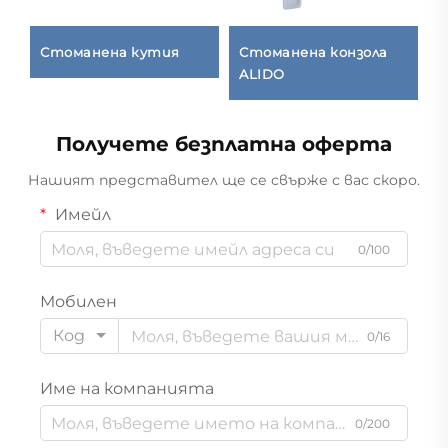
Стоманена кутия
Стоманена конзола
L
кт
ALIDO
Получете безплатна оферта
Нашият представител ще се свърже с вас скоро.
Имейл
0/100
Мобилен
Код
0/16
Име на компанията
0/200