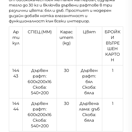
тегло до 30 кг и включва дървени рафтове в три
различни цвята: бял и дъб. Простият и модерен
дизайн добавя нотка елегантност и
функционалност към всеки интериор.
Ар
СПЕЦ.(MM)
Кapac
Цвят
БРОЙК
ти
итeт
И
кул
(kg)
ВЪТРЕ
ШЕН
КАРТО
Н
144
Дървен
30
Дървен
1
43
рафт:
рафт:
600x200x16
бял
Скоба:
Скоба:
540×200
бяла
144
Дървен
30
Дървена
1
44
рафт:
лама: дъб
600x200x16
Скоба:
Скоба:
бяла
540×200