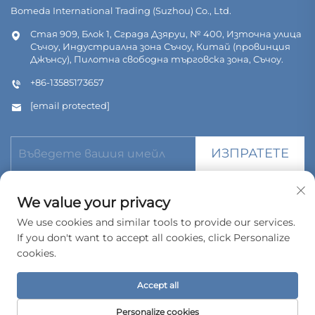
Bomeda International Trading (Suzhou) Co., Ltd.
Стая 909, Блок 1, Сграда Дзяруи, № 400, Източна улица
Съчоу, Индустриална зона Съчоу, Китай (провинция
Джънсу), Пилотна свободна търговска зона, Съчоу.
+86-13585173657
[email protected]
ИЗПРАТЕТЕ
We value your privacy
We use cookies and similar tools to provide our services.
If you don't want to accept all cookies, click Personalize
© Всички права запазени. Bomeda International Trading
(Suzhou) Co., Ltd. 2026
cookies.
Политика за поверителност
Accept all
Personalize cookies