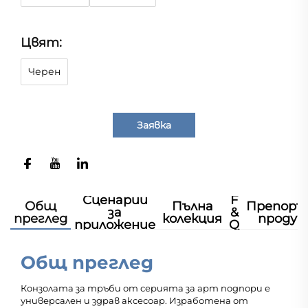
Цвят:
Черен
Заявка
Сценарии
F
Общ
Пълна
Препоръ
за
&
преглед
колекция
продук
приложение
Q
Общ преглед
Конзолата за тръби от серията за арт подпори е
универсален и здрав аксесоар. Изработена от