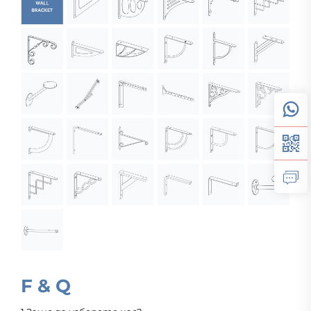
F & Q