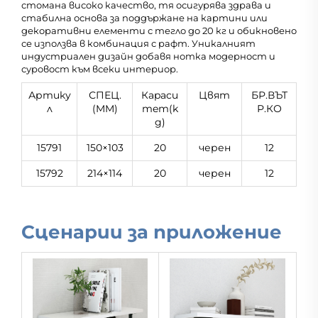
стоманa високо качество, тя осигурява здрава и
стабилна основа за поддържане на картини или
декоративни елементи с тегло до 20 кг и обикновено
се използва в комбинация с рафт. Уникалният
индустриален дизайн добавя нотка модерност и
суровост към всеки интериор.
Артику
СПЕЦ.
Кapacи
Цвят
БР.ВЪТ
л
(MM)
тeт(k
Р.КО
g)
15791
150×103
20
черен
12
15792
214×114
20
черен
12
Сценарии за приложение