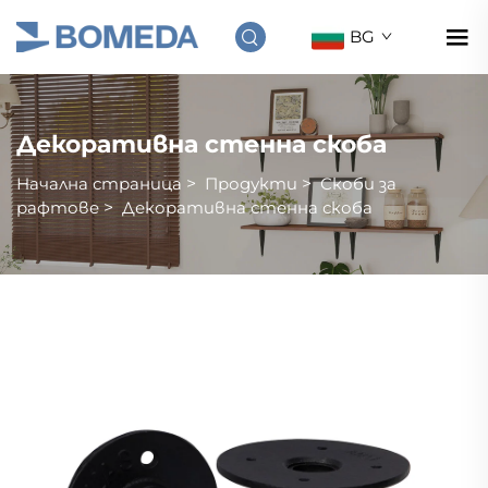
BG
Декоративна стенна скоба
Начална страница
>
Продукти
>
Скоби за
рафтове
>
Декоративна стенна скоба