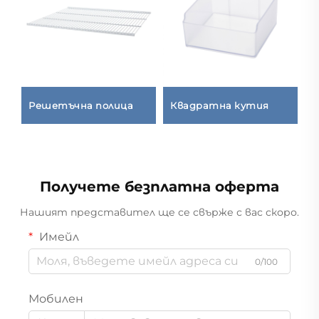
Решетъчна полица
Квадратна кутия
Л
а
с
Получете безплатна оферта
Нашият представител ще се свърже с вас скоро.
Имейл
0/100
Мобилен