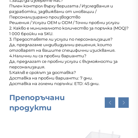
1.Защо да изберете нас?
Пълен контрол върху веригата / Изследвания и
разработки, задвижвани от иновации /
Персонализирано производство
Решения / Услуги OEM и ODM / Точни пробни услуги
2. Какво е минималното количество за поръчка (MOQ)?
1 000 бройки на SKU.
3. Предоставяте ли услуги по персонализация?
Да, предлагаме индивидуални решения, които
отговарят на вашите специфични изисквания.
4.Налични ли са пробни варианти?
Да, предлагат се пробни услуги с възможности за
персонализация.
5.Какъв е срокът за доставка?
Доставка на пробни варианти: 7 дни.
Доставка на големи поръчки: ETD: 45 дни.
Препоръчани
продукти