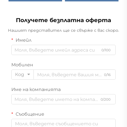
O
Получете безплатна оферта
Нашият представител ще се свърже с вас скоро.
Имейл
0/100
Мобилен
Код
0/16
Име на компанията
0/200
Съобщение