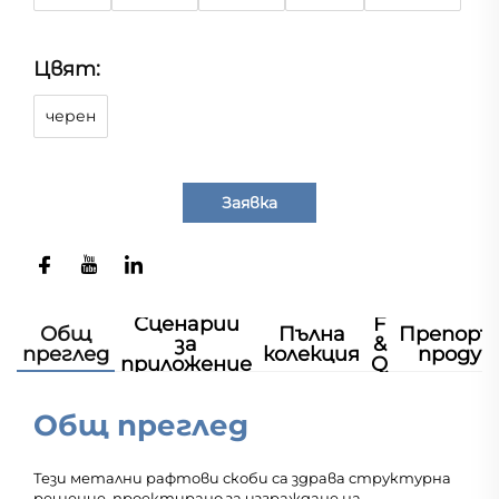
Цвят:
черен
Заявка
Сценарии
F
Общ
Пълна
Препоръ
за
&
преглед
колекция
продук
приложение
Q
Общ преглед
Тези метални рафтови скоби са здрава структурна
решение, проектирано за изграждане на