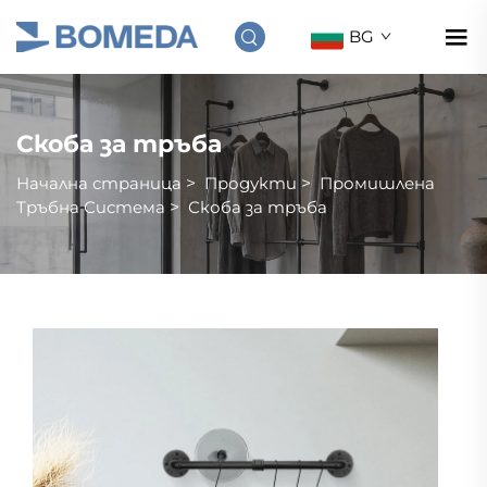
BG
Скоба за тръба
Начална страница
>
Продукти
>
Промишлена
Тръбна Система
>
Скоба за тръба