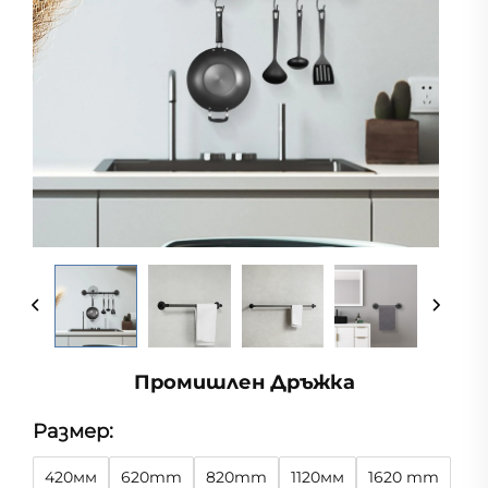
Промишлен Дръжка
Размер:
420мм
620mm
820mm
1120мм
1620 mm