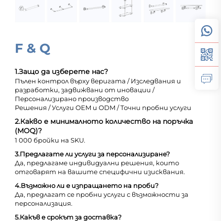
F & Q
1.
Защо да изберете нас?
Пълен контрол върху веригата / Изследвания и
разработки, задвижвани от иновации /
Персонализирано производство
Решения / Услуги OEM и ODM / Точни пробни услуги
2.
Какво е минималното количество на поръчка
(MOQ)?
1 000 бройки на SKU.
3.
Предлагате ли услуги за персонализиране?
Да, предлагаме индивидуални решения, които
отговарят на вашите специфични изисквания.
4.
Възможно ли е изпращането на проби?
Да, предлагат се пробни услуги с възможности за
персонализация.
5.
Какъв е срокът за доставка?