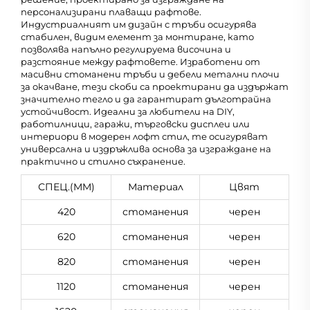
персонализирани плаващи рафтове.
Индустриалният им дизайн с тръби осигурява
стабилен, видим елемент за монтиране, като
позволява напълно регулируема височина и
разстояние между рафтовете. Изработени от
масивни стоманени тръби и дебели метални плочи
за окачване, тези скоби са проектирани да издържат
значително тегло и да гарантират дълготрайна
устойчивост. Идеални за любители на DIY,
работилници, гаражи, търговски дисплеи или
интериори в модерен лофт стил, те осигуряват
универсална и издръжлива основа за изграждане на
практично и стилно съхранение.
СПЕЦ.(MM)
Материал
Цвят
420
стоманения
черен
620
стоманения
черен
820
стоманения
черен
1120
стоманения
черен