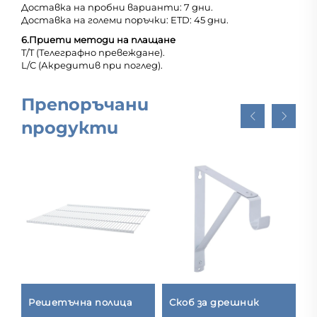
Доставка на пробни варианти: 7 дни.
Доставка на големи поръчки: ETD: 45 дни.
6.
Приети методи на плащане
T/T (Телеграфно превеждане).
L/C (Акредитив при поглед).
Препоръчани
продукти
и
Решетъчна полица
Скоб за дрешник
А