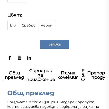
Цвят:
Бял
Сребро
Черен
Заявка
Сценарии
F
Общ
Пълна
Препоръ
за
&
преглед
колекция
продук
приложение
Q
Общ преглед
Конзолата "sitio" е изящен и модерен продукт,
който осигурява надеждна подкрепа за различни