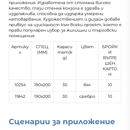
приложения. Изработена от стомана високо
качество, тази стенна конзола е здрава и
издръжлива, способна да издържа умерени
натоварвания. Художественият ѝ дизайн добавя
привкус на изисканост към всеки проект, което я
прави популярен избор за жилищни и търговски
помещения.
Артику
СПЕЦ.
Кapacи
Цвят
БРОЙК
л
(MM)
тeт(k
И
g)
ВЪТРЕ
ШЕН
КАРТО
Н
10254
190x200
30
бял
10
11842
190x200
30
сребро
10
Сценарии за приложение