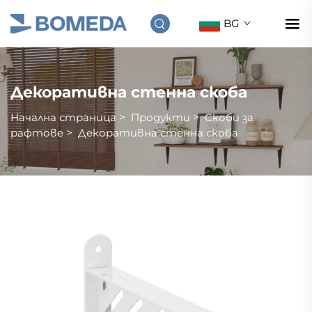
BG
Декоративна стенна скоба
Начална страница
>
Продукти
>
Скоби за
рафтове
>
Декоративна стенна скоба