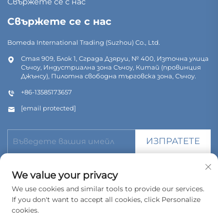
Свържете се с нас
Свържете се с нас
Bomeda International Trading (Suzhou) Co., Ltd.
Стая 909, Блок 1, Сграда Дзяруи, № 400, Източна улица
Съчоу, Индустриална зона Съчоу, Китай (провинция
Джънсу), Пилотна свободна търговска зона, Съчоу.
+86-13585173657
[email protected]
ИЗПРАТЕТЕ
We value your privacy
We use cookies and similar tools to provide our services.
If you don't want to accept all cookies, click Personalize
© Всички права запазени. Bomeda International Trading
(Suzhou) Co., Ltd. 2026
cookies.