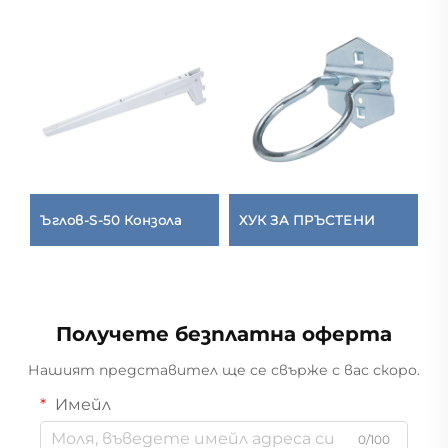
Ъглов-S-50 Конзола
ХУК ЗА ПРЪСТЕНИ
К
к
Получете безплатна оферта
Нашият представител ще се свърже с вас скоро.
Имейл
0/100