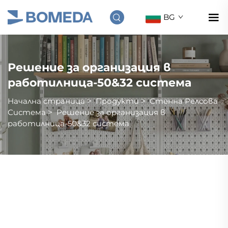
BG
Решение за организация в
работилница-50&32 система
Начална страница
>
Продукти
>
Стенна Релсовa
Система
>
Решение за организация в
работилница-50&32 система