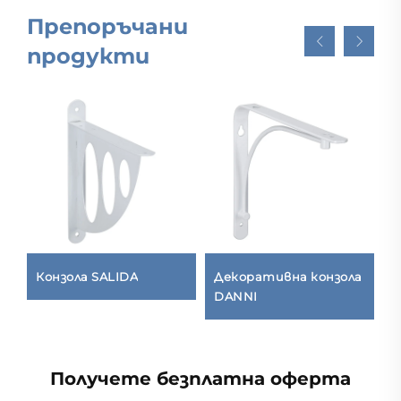
Препоръчани
продукти
Конзола SALIDA
Декоративна конзола
I
DANNI
Получете безплатна оферта