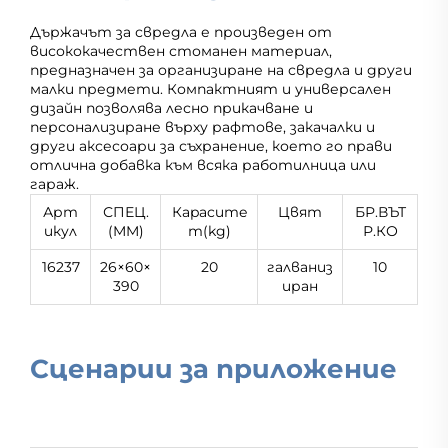
Държачът за свредла е произведен от
висококачествен стоманен материал,
предназначен за организиране на свредла и други
малки предмети. Компактният и универсален
дизайн позволява лесно прикачване и
персонализиране върху рафтове, закачалки и
други аксесоари за съхранение, което го прави
отлична добавка към всяка работилница или
гараж.
Арт
СПЕЦ.
Кapacитe
Цвят
БР.ВЪТ
икул
(MM)
т(kg)
Р.КО
16237
26×60×
20
галваниз
10
390
иран
Сценарии за приложение