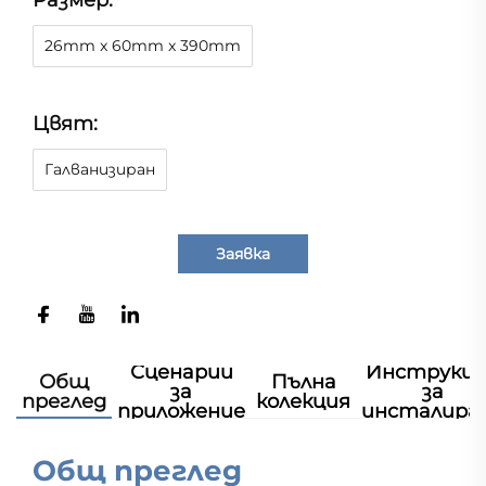
Размер:
26mm x 60mm x 390mm
Цвят:
Галванизиран
Заявка
Сценарии
Инструкц
Общ
Пълна
за
за
преглед
колекция
приложение
инсталира
Общ преглед