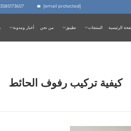
13585173657
[email protected]
فحة الرئيسية
المنتجات
تطبيق
من نحن
أخبار ومدونة
م
كيفية تركيب رفوف الحائط