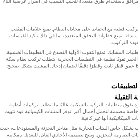
 المرافق باستخدام طرق متعددة لتجنب التسبب في أضرار عرضية أثناء
ركيب فعلية مع الحفاظ على محاذاة النظام. تمنع علامات المثقب
بدقة. تمنع خطوات التحقق المتعددة، بما في ذلك تأكيد القياسات
دة التركيب.
بات المشابك. تمنع الثقوب الأولية التصدع في التطبيقات الخشبية،
حفر ثقوبًا نظيفة في التطبيقات الحجرية. يتطلب تركيب نظام سكة
عمق قطر ثابت وقطرًا دقيقًا لضمان إدخال المشبك بشكل صحيح
لتطبيقات
 الثقيلة
 تفوق متطلبات التركيب السكنية. غالبًا ما تتطلب تركيبات أنظمة
ات خاصة مصممة لتحمل أحمال أكبر. توفر المثبتات الكيميائية قوة تثبيت
 الميكانيكية أنها غير كافية.
 بشكل خاص البيئات التجارية مثل متاجر التجزئة والمستودعات، حيث
الغة 55 كجم/20 سم الاحتياجات الصارمة للتخزين. ويتيح تصميمه الأحادي القابل للتعديل بإمكانية