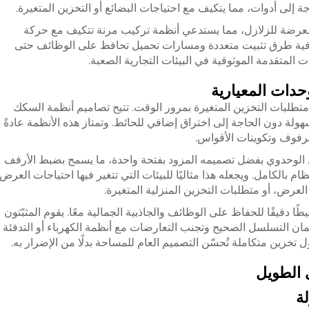
إلى أدوات، مما يتكيف مع احتياجات البضائع أو التخزين المتغيرة.
معرضة للزلازل، مما يستدعي أنظمة تركيب مرنة تتكيف مع حركة
رافية طرق تثبيت متعددة ومسارات تحميل تحافظ على الوظائف حتى
المتقدمة الموثوقية في البيئات التجارية الصعبة.
وحدات المعيارية
متطلبات التخزين المتغيرة بمرور الوقت. تتيح تصاميم أنظمة السكك
سهولة دون الحاجة إلى اختراق إضافي للحائط. وتمتاز هذه الأنظمة عادةً
رفوف وتكوينات الأقواس.
 الوحدوي بفضل تصميمه المزود بفتحة واحدة، ما يسمح بضبط الأرفف
م بالكامل. ويجعله هذا مثاليًا للبيئات التي تتغير فيها احتياجات العرض
لعرض، أو متطلبات التخزين المنزلية المتغيرة.
ا دقيقًا للحفاظ على الوظائف والجاذبية الجمالية معًا. يقوم المثبّتون
ن التسلسل الصحيح وتجنب التعارضات مع أنظمة الكهرباء أو التدفئة
ول تخزين متكاملة تُحسّن التصميم العام للمساحة بدلًا من الإضرار به.
 الطويل
ة