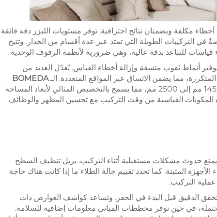
خطاء مكلفة ويضمنان نتائج احترافية. توفر مستويات الليزر دقة فائقة
ةً في التركيبات الطويلة التي تمتد عبر عدة أقسام من الجدار. وتتيح
 قياسات للتباعد بدقة عالية، وهي ضرورية لأنظمة
الرفوف الوحدية
.
فير أنماط ثقوب متسقة وإزالة أخطاء القياس. يُعدّل العديد من
متكررة، مما يضمن الاتساق عبر المواقع المتعددة. الـ
BOMEDA
متوفرة بأطوال دقيقة تتراوح من 145 مم إلى 2500 مم، مما يسمح بالتخصيص المثالي لأبعاد المساحة
ه المكونات القياسية من وقت التركيب مع تحسين المظهر والوظائف
 ويمنع حدوث مشكلات مستقبلية أثناء التركيب. يزيل تنظيف السطح
الأجهزة المثبتة. كما تحدد تقييم حالة الطلاء ما إذا كانت هناك حاجة
عملية التركيب.
لتحقق الدقيق قبل البدء في الحفر. وتساعد كواشف العوارض ذات
تملة، في حين توفر مخططات المباني معلومات إضافية للسلامة.