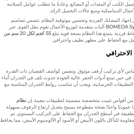
ل الكتب أو المعدات أو البضائع. وعادةً ما تتطلب عوامل السلامة
ل إجهاد المشابك الفردية وتحسين موثوقية النظام. تتضمن تصاميم
BOMEDA Sy
آليات متقدمة لتوزيع الأحمال تقوم بنقل القوى عبر
قاط فردية. يتمتع هذا النظام بسعة قوية تبلغ
55 كجم لكل 20 سم من
حمل مع الحفاظ على مظهر نظيف واحترافي.
الاحترافي
لأساس لأي تركيب أرفف موثوق. وتضمن كواشف القضبان ذات القدرة
ن، في حين تمنع أدوات الحفر عالية الجودة حدوث تلف في الجدران أثناء
 التطبيقات الخرسانية، ويجب أن تتناسب روابط الجدران المناسبة مع
ثة من أقواس تثبيت متخصصة مصممة لتطبيقات معينة. إن
نظام
 عموديًا واحدًا بفتحة مقطوعة يسمح بتعديل ارتفاع الرفوف بسهولة
لطفيفة في أسطح الجدران مع الحفاظ على التركيب المستوي. تم
ومة للتآكل باللون الأبيض أو الأسود أو الألومنيوم الأبيض، مما يحافظ