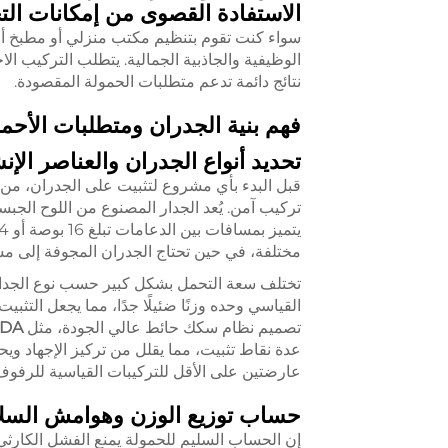
الاستفادة القصوى من إمكانات الت
سواء كنت تقوم بتنظيم مكتب منزلي أو مطبخ أو ب
الوظيفية والجاذبية الجمالية. يتطلب التركيب الا
نتائج دائمة تدعم متطلبات الحمولة المقصودة.
فهم بنية الجدران ومتطلبات الأحم
تحديد أنواع الجدران والعناصر الإنش
قبل البدء بأي مشروع لتثبيت على الجدران، من
تركيب آمن. يُعد الجدار المصنوع من اللوح الجبس
مختلفة، في حين تحتاج الجدران المجوفة إلى مسا
تختلف سعة التحمل بشكل كبير حسب نوع الجدار و
القياسي وحده وزنًا ضئيلًا جدًا، مما يجعل التثبي
تصميم نظام سكك حائط عالي الجودة، مثل
DA
عدة نقاط تثبيت، مما يقلل من تركيز الإجهاد ويحس
عارضتين على الأقل للتركيبات القياسية للرفو
حساب توزيع الوزن وهوامش السلا
إن الحساب السليم للحمولة يمنع الفشل الكارث