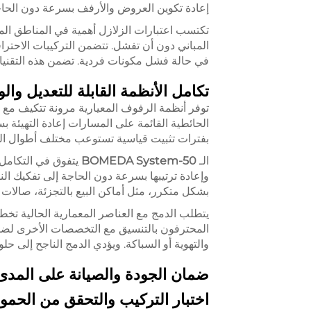
إعادة تكوين العروض والأرفف بسرعة دون الحاجة 
تكتسب اعتبارات الزلازل أهمية في المناطق ال
المباني دون أن تفشل. تتضمن التركيبات الاحت
في حالة فشل مكونات فردية. تضمن هذه التقنيات 
تكامل الأنظمة القابلة للتعديل وال
توفر أنظمة الرفوف المعيارية مرونة تتكيف مع 
الحائطية القائمة على المسارات إعادة التهيئة ب
بفترات تثبيت قياسية تستوعب مختلف أطوال ال
الـ
BOMEDA System-50
يتفوق في التكامل
وإعادة ترتيبها بسرعة دون الحاجة إلى تفكيك النظا
بشكل متكرر، مثل أماكن البيع بالتجزئة، صالات ا
يتطلب الدمج مع العناصر المعمارية الحالية تخطيطً
المحترفون بالتنسيق مع التخصصات الأخرى لضما
والتهوية أو السباكة. ويؤدي الدمج الناجح إلى حل
ضمان الجودة والصيانة على المدى
اختبار التركيب والتحقق من الحمول