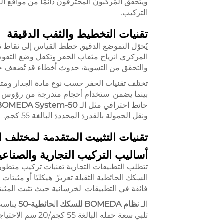
ويتحقق المُركِّبون المحترفون دائمًا من مواقع
التركيب.
تقنيات التخطيط والثقب الدقيقة
يُحوّل التموضع الدقيق خطط القياس إلى نقاط ت
المركزي انزياح مثقاب الحفر وتكفل وضع الثقوب 
والتحقق من التسوية، حدوث أخطاء قد تُضعف جو
تختلف تقنيات الحفر حسب نوع مادة الجدار ومتطل
بينما يضمن استخدام أحجام متدرجة من رؤوس ال
حائط احترافي مثل الـ
BOMEDA System-50
ونقل الحمولة بالقدرة المحددة البالغة 55 كجم.
تقنيات التثبيت المتقدمة لمختلف ا
أساليب التركيب التجارية والصناعية
تتطلب التطبيقات التجارية تقنيات تركيب متطورة
السكك الحائطية الثقيلة تعزيزًا هيكليًا أو مثبت
فائقة في التطبيقات الخرسانية حيث تثبت المثبتات
الـ
نظام BOMEDA للسكك الحائطية-50
يناسب
تلبي سعة حمله الب