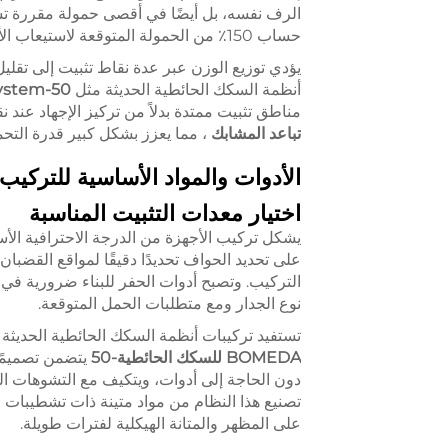
الرف نفسه، بل أيضًا في أقصى حمولة مقررة تشم
حساب 150٪ من الحمولة المتوقعة لاستيعاب الأحمال الديناميكية ومنع حالات التحميل الزائد.
يؤدي توزيع الوزن عبر عدة نقاط تثبيت إلى تقلي
أنظمة السكك الحائطية الحديثة مثل
stem-50
مناطق تثبيت ممتدة بدلاً من تركيز الإجهاد عند ن
تباعد المشابك
، مما يعزز بشكل كبير قدرة الت
الأدوات والمواد الأساسية للتركيب 
اختيار معدات التثبيت المناسبة
يشكل تركيب الأجهزة من الدرجة الاحترافية ا
على تحديد الحواف تحديدًا دقيقًا لمواقع القضبا
التركيب. وتصبح أدوات الحفر للبناء ضرورية في
نوع الجدار ومع متطلبات الحمل المتوقعة.
تستفيد تركيبات أنظمة السكك الحائطية الحدي
BOMEDA للسكك الحائطية-50
يتضمن تصميمًا
دون الحاجة إلى أدوات، ويتكيف مع التشوهات ا
تصنيع هذا النظام من مواد متينة ذات تشطيبات مقا
على المظهر والمتانة الهيكلية لفترات طويلة.