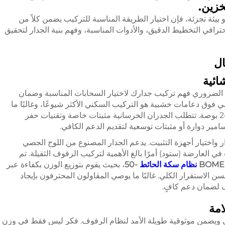
خزين.
يئة تجزئة، فإن اختيار الطريقة المناسبة للتركيب يضمن كلاً من
حترافي التخطيط الدقيق، والأدوات المناسبة، وفهم بنية الجدار لتحقيق
ال
ائية
 الضروري فهم تركيب جدارك لاختيار السحابات المناسبة وضمان
ي فوق دعامات خشبية هو التركيب السكني الأكثر شيوعًا، وغالبًا ما
يتميز بمسافات بين الدعامات تبلغ 16 بوصة أو 24 بوصة. تتطلب الجدران الخرسانية مثبتات خاصة وتقنيات حفر
مير دوارة أو مثبتات توسعية لتقديم الدعم الكافي.
اختيار أجهزة التثبيت. يدعم الجدار المصنوع من اللوح الجصي
ت في العارضة (ستود) أمرًا بالغ الأهمية لتركيب الرفوف الثقيلة. تم
BOME
نظام سكة الحائط
-50
، بحيث يقوم بتوزيع الوزن بكفاءة عبر
ن الاستقرار الكلي. غالبًا ما يوصي المقاولون المحترفون بإيجاد
ف لضمان دعم كافٍ.
مة
ي ويضمن موثوقية طويلة الأمد لنظام الرفوف. فكر ليس فقط في وزن