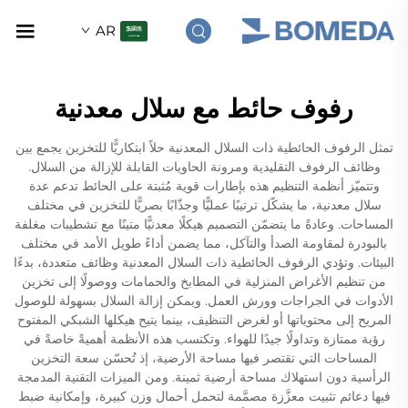
AR
رفوف حائط مع سلال معدنية
تمثل الرفوف الحائطية ذات السلال المعدنية حلاً ابتكاريًّا للتخزين يجمع بين
وظائف الرفوف التقليدية ومرونة الحاويات القابلة للإزالة من السلال.
وتتميّز أنظمة التنظيم هذه بإطارات قوية مُثبتة على الحائط تدعم عدة
سلال معدنية، ما يشكّل ترتيبًا عمليًّا وجذّابًا بصريًّا للتخزين في مختلف
المساحات. وعادةً ما يتضمّن التصميم هيكلًا معدنيًّا متينًا مع تشطيبات مغلفة
بالبودرة لمقاومة الصدأ والتآكل، مما يضمن أداءً طويل الأمد في مختلف
البيئات. وتؤدي الرفوف الحائطية ذات السلال المعدنية وظائف متعددة، بدءًا
من تنظيم الأغراض المنزلية في المطابخ والحمامات ووصولًا إلى تخزين
الأدوات في الجراجات وورش العمل. ويمكن إزالة السلال بسهولة للوصول
المريح إلى محتوياتها أو لغرض التنظيف، بينما يتيح هيكلها الشبكي المفتوح
رؤية ممتازة وتداولًا جيدًا للهواء. وتكتسب هذه الأنظمة أهميةً خاصةً في
المساحات التي تقتصر فيها مساحة الأرضية، إذ تُحسّن سعة التخزين
الرأسية دون استهلاك مساحة أرضية ثمينة. ومن الميزات التقنية المدمجة
فيها دعائم تثبيت معزَّزة مصمَّمة لتحمل أحمال وزن كبيرة، وإمكانية ضبط