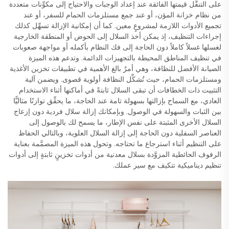
على التنقُّل قيمتها الفائقة عند إعداد الوجبات والاحتياج إلى مكوِّنات متعددة
من نظام خزانة المؤن، أو عند جمع مستلزمات الحمام للسفر، أو عند
تجميع الأدوات اللازمة لمشروعٍ معين. كما أن إمكانية الإزالة تسهِّل كذلك
إجراءات التنظيف، إذ يمكن أخذ السلال إلى الحوض أو المنطقة الخارجية
لغسلها غسلاً كاملاً دون الحاجة إلى فك النظام بأكمله أو مواجهة صعوبات
في تنظيف المناطق المحيطة بالتجهيزات الدائمة. وتدعم هذه الميزة
الصيانة الأفضل للنظافة، وهي أمرٌ بالغ الأهمية في تطبيقات تخزين الأغذية
ومستلزمات الحمام، حيث تُشكِّل النظافة أولوية قصوى. ويضمن آلية
التثبيت ذات الخطافات أن تبقى السلال ثابتةً في أماكنها أثناء الاستخدام
العادي، مع السماح بإزالتها بسهولة تامة عند الحاجة، ما يحقِّق توازنًا مثاليًّا
بين الثبات والسهولة في الوصول. وبإمكانك إزالة سلال فردية دون إزعاج
السلال الأخرى المثبتة على نفس الإطار، ما يسمح لك بالوصول إلى
العناصر السفلية دون الحاجة إلى إزالة السلال العلوية، وبالتالي الحفاظ
على التنظيم أثناء استرجاع ما تحتاجه. وتحول هذه الميزة المصمَّمة بعناية
الرفوف الحائطية المزوَّدة بسلال معدنية من أدوات تخزينٍ ثابتةٍ إلى أدوات
تنظيم ديناميكية تتكيف مع سير عملك.