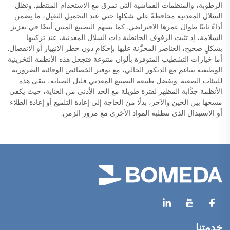
الرطوبة، والمنظمات القماشية التي تمزق مع الاستخدام المنتظم. وتظل
السلال المعدنية محافظةً على شكلها حتى عند التحميل الثقيل، ما يضمن
أداءً ثابتًا طوال عمرها الافتراضي. كما يسهم التصنيع المتين أيضًا في تعزيز
السلامة، إذ تثبت الرفوف الحائطية ذات السلال المعدنية، عند تركيبها
بشكلٍ صحيح، العناصر المخزَّنة عليها بإحكامٍ دون خطر الانهيار أو الانفصال.
أما خيارات التشطيب المتوفرة بألوان متنوعة فتجعل هذه الأنظمة التخزينية
الوظيفية تتناغم مع الديكور الحالي، مع توفير الخصائص الوقائية الضرورية
للبيئات الصعبة. وبفضل طبيعة التصنيع المعدني قليل الصيانة، تبقى هذه
الأنظمة جذَّابة المظهر لفترة طويلة مع الحد الأدنى من العناية، حيث يكفي
مسحها بين الحين والآخر، بدلًا من الحاجة إلى إعادة التلميع أو إعادة الطلاء
أو الاستبدال الذي تتطلبه المواد الأخرى مع مرور الزمن.
خدمتنا