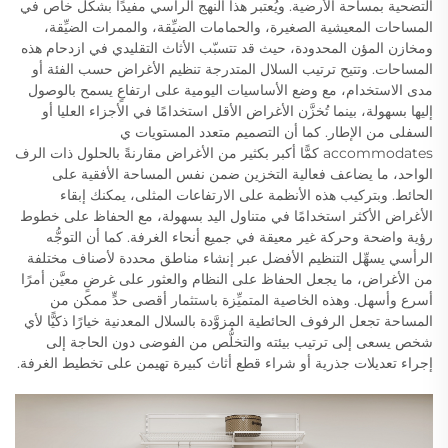
التضحية بمساحة الأرضية. ويُعتبر هذا النهج الرأسي مفيدًا بشكل خاص في
المساحات المعيشية الصغيرة، والحمامات الضيِّقة، والممرات الضيِّقة،
ومخازن المؤن المحدودة، حيث قد تتسبّب الأثاث التقليدي في ازدحام هذه
المساحات. وتتيح ترتيب السلال المتدرجة تنظيم الأغراض حسب الفئة أو
مدى الاستخدام، مع وضع الأساسيات اليومية على ارتفاعٍ يسمح بالوصول
إليها بسهولة، بينما تُخزَّن الأغراض الأقل استخدامًا في الأجزاء العليا أو
السفلى من الإطار. كما أن التصميم متعدد المستويات ي
accommodates كمًّا أكبر بكثير من الأغراض مقارنةً بالحلول ذات الرف
الواحد، ما يضاعف فعالية التخزين ضمن نفس المساحة الأفقية على
الحائط. وبتركيب هذه الأنظمة على الارتفاعات المثلى، يمكنك إبقاء
الأغراض الأكثر استخدامًا في متناول اليد بسهولة، مع الحفاظ على خطوط
رؤية واضحة وحركة غير معيقة في جميع أنحاء الغرفة. كما أن التوجُّه
الرأسي يسهِّل التنظيم الأفضل عبر إنشاء مناطق محددة لأصناف مختلفة
من الأغراض، ما يجعل الحفاظ على النظام والعثور على غرضٍ معيَّن أمرًا
أسرع وأسهل. وهذه الخاصية المتميِّزة باستثمار أقصى حدٍّ ممكن من
المساحة تجعل الرفوف الحائطية المزوَّدة بالسلال المعدنية خيارًا ذكيًّا لأي
شخص يسعى إلى ترتيب بيئته والتخلُّص من الفوضى دون الحاجة إلى
إجراء تعديلات جذرية أو شراء قطع أثاث كبيرة تهيمن على تخطيط الغرفة.