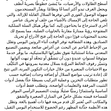
أسطح الطاولات والأرضيات، ما يُنشئ خطوطًا بصريةً أنظف
ويجعل الغرف تبدو أكثر اتساعًا ونظامًا. ويقدِّر المستخدمون
سهولة الوصول الفوري التي توفرها السلال القابلة للإزالة، والتي
تلغي الحاجة إلى الإمساك بالأشياء من خلف أو تحريك عناصر
أخرى لاسترجاع ما يحتاجون إليه. كما يوفِّر هيكل السلة السلكية
المفتوحة رؤيةً ممتازةً مقارنةً بالحاويات الصلبة، مما يسمح لك
بتحديد المحتويات فورًا دون الحاجة إلى فتح الأدراج أو تحريك
الصناديق. وهذه الشفافية توفر الوقت أثناء الروتين اليومي وتقلل
من الإحباط الناجم عن البحث عن أغراض ضائعة. ويضمن التصنيع
المعدني متانةً استثنائيةً تفوق نظيراتها البلاستيكية، ما يوفِّر خدمةً
موثوقةً لسنواتٍ عديدةٍ دون أن تتشقَّق أو تتجعَّد أو تبهت ألوانها.
وتتميَّز رفوف الحائط المزوَّدة بسلال معدنية بمرونتها في التكيُّف
مع الاحتياجات المتغيرة من خلال خيارات التكوين المرنة، التي تتيح
لك إعادة ترتيب مواضع السلال أو إضافة وحدات إضافية حسب
تطور متطلبات التخزين. وعملية التركيب بسيطةٌ جدًّا بفضل أدوات
التثبيت المرفقة والتعليمات الواضحة، وتتطلب فقط أدوات
أساسيةً واستثمارًا زمنيًّا ضئيلًا. ويثبت التصميم الرأسي الموفر
للمساحة قيمته بشكلٍ خاصٍّ في المنازل الصغيرة والشقق
والمكاتب التي تُعتبر كل قدم مربعة فيها ذات أهميةٍ بالغة. وتظل
هذه الأنظمة جذَّابة المظهر رغم الخضوع للاستخدام اليومي الثقيل،