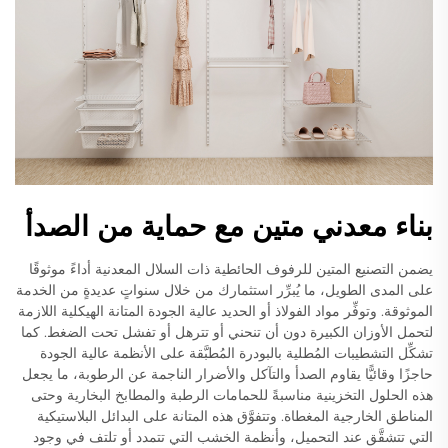
بناء معدني متين مع حماية من الصدأ
يضمن التصنيع المتين للرفوف الحائطية ذات السلال المعدنية أداءً موثوقًا
على المدى الطويل، ما يُبرِّر استثمارك من خلال سنواتٍ عديدةٍ من الخدمة
الموثوقة. وتوفِّر مواد الفولاذ أو الحديد عالية الجودة المتانة الهيكلية اللازمة
لتحمل الأوزان الكبيرة دون أن تنحني أو تترهل أو تفشل تحت الضغط. كما
تشكِّل التشطيبات المُطلية بالبودرة المُطبَّقة على الأنظمة عالية الجودة
حاجزًا وقائيًّا يقاوم الصدأ والتآكل والأضرار الناجمة عن الرطوبة، ما يجعل
هذه الحلول التخزينية مناسبةً للحمامات الرطبة والمطابخ البخارية وحتى
المناطق الخارجية المغطاة. وتتفوَّق هذه المتانة على البدائل البلاستيكية
التي تتشقَّق عند التحميل، وأنظمة الخشب التي تتمدد أو تلتف في وجود