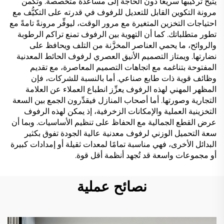
يتيح تركيبها سريعًا دون الحاجة إلى مساعدة متخصصة. وتكمن
مرونة التكوين القابل للتعديل للرفوف في قدرته على التكيُّف مع
احتياجات التخزين المتغيرة مع مرور الوقت، ليوفِّر مرونةً تامةً مع
تطور متطلباتك. كما أن التهوية بين الرفوف تمنع تراكم الرطوبة
والروائح، ما يحمي العناصر المخزَّنة من التلف ويحافظ على
نضارتها. ويمتاز التصميم الأنيق العصري لرفوف الحائط المعدنية
المفتوحة بتناغمه مع اتجاهات التصميم المعاصرة، مع تقديم
وظائف قوية ذات طابع صناعي. أما بالنسبة للشركات، فإن
المظهر المهني لهذه الرفوف يعزِّز انطباع العملاء عن العلامة
التجارية وصورتها. أما أصحاب المنازل فيقدِّرون الجمع بين السعة
التخزينية العملية والإمكانات الزخرفية، إذ يمكن لهذه الرفوف
عرض القطع الجمالية مع الحفاظ على تنظيم الأساسيات. وبما أن
سعة التحميل الوزني لرفوف معدنية عالية الجودة تفوق بكثير
البدائل الأخرى، فهي مناسبة تمامًا لمعدات ثقيلة أو إمدادات كبيرة
أو مجموعات واسعة قد تُجهد أنظمة أقل قوة.
نصائح عملية