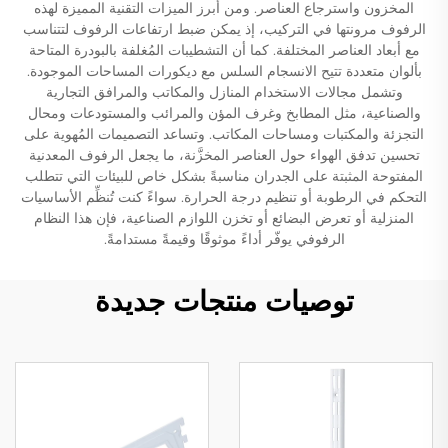
المخزون واسترجاع العناصر. ومن أبرز الميزات التقنية المميزة لهذه
الرفوف مرونتها في التركيب، إذ يمكن ضبط ارتفاعات الرفوف لتتناسب
مع أبعاد العناصر المختلفة. كما أن التشطيبات المُغلفة بالبودرة المتاحة
بألوان متعددة تتيح الانسجام السلس مع ديكورات المساحات الموجودة.
وتشمل مجالات الاستخدام المنازل والمكاتب والمرافق التجارية
والصناعية، مثل المطابخ وغرف المؤن والمرائب والمستودعات ومحال
التجزئة والمكتبات ومساحات المكاتب. وتساعد التصميمات المُهوية على
تحسين تدفق الهواء حول العناصر المخزَّنة، ما يجعل الرفوف المعدنية
المفتوحة المثبتة على الجدران مناسبةً بشكل خاص للبيئات التي تتطلب
التحكم في الرطوبة أو تنظيم درجة الحرارة. سواءً كنت تُنظِّم الأساسيات
المنزلية أو تعرض البضائع أو تخزن اللوازم الصناعية، فإن هذا النظام
الرفوفي يوفّر أداءً موثوقًا وقيمةً مستدامةً.
توصيات منتجات جديدة