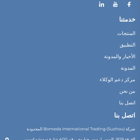
خدمتنا
المنتجات
التطبيق
الأخبار والمدونة
المدونة
مركز دعم الوكلاء
من نحن
اتصل بنا
اتصل بنا
شركة Bomeda International Trading (Suzhou) المحدودة
الغرفة 909، المبنى 1، مبنى جياروي، رقم 400 شارع سوتشو إست،