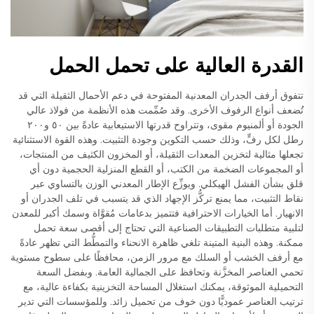
القدرة العالية على تحمل الحمل
تتفوق أرفف الجدران المعدنية المفتوحة في دعم الأحمال الثقيلة التي قد
تُضعف أنواع الرفوف الأخرى. وقد صُمِّمت هذه الأنظمة من فولاذ عالي
الجودة أو ألمنيوم مقوى، وتتراوح قدرتها الاستيعابية عادةً بين ٥٠ و٢٠٠
رطل لكل رفٍّ، وذلك حسب التكوين وجودة التثبيت. وهذه القوة الاستثنائية
تجعلها مثالية لتخزين المعدات الثقيلة، أو المخزون الكثيف من المنتجات،
أو المجموعات الضخمة من الكتب، أو القطع المنزلية الحجمية دون أي
قلق بشأن الفشل الهيكلي. ويوزِّع الإطار المعدني الوزن بالتساوي عبر
نقاط التثبيت، مما يمنع تركُّز الإجهاد الذي قد يتسبب في تلف الجدران أو
الانهيار. أما الخيارات الاحترافية فتتميز بدعامات مُقوَّاة وسمك أكبر للمعدن
لتلبية متطلبات التطبيقات الصناعية التي تحتاج إلى أقصى سعة تحمل
ممكنة. وهذه البنية المتينة تلغي ظاهرة الانحناء والتمطُّط التي تظهر عادةً
مع أرفف الخشب أو السلك مع مرور الزمن، محافظًا على سطوح مستوية
تحمي العناصر المخزَّنة وتحافظ على الجمالية العامة. وبفضل السعة
التحميلية الموثوقة، يمكنك استغلال المساحة التخزينية بكفاءة عالية، مع
ترتيب العناصر عموديًّا دون خوف من تحميل زائد. وللمؤسسات التي تدير