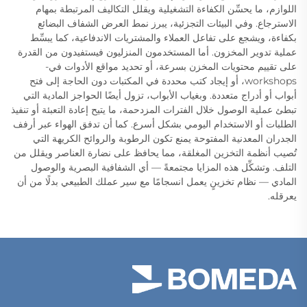
اللوازم، ما يحسِّن الكفاءة التشغيلية ويقلل التكاليف المرتبطة بمهام
الاسترجاع. وفي البيئات التجزئية، يبرز نمط العرض الشفاف البضائع
بكفاءة، ويشجع على تفاعل العملاء والمشتريات الاندفاعية، كما يبسِّط
عملية تدوير المخزون. أما المستخدمون المنزليون فيستفيدون من القدرة
على تقييم محتويات المخزن بسرعة، أو تحديد مواقع الأدوات في-
workshops، أو إيجاد كتب محددة في المكتبات دون الحاجة إلى فتح
أبواب أو أدراج متعددة. وبغياب الأبواب، تزول أيضًا الحواجز المادية التي
تبطئ عملية الوصول خلال الفترات المزدحمة، ما يتيح إعادة التعبئة أو تنفيذ
الطلبات أو الاستخدام اليومي بشكل أسرع. كما أن تدفق الهواء عبر أرفف
الجدران المعدنية المفتوحة يمنع تكون الرطوبة والروائح الكريهة التي
تُصيب أنظمة التخزين المغلقة، مما يحافظ على نضارة العناصر ويقلل من
التلف. وتشكِّل هذه المزايا مجتمعةً — أي الشفافية البصرية والوصول
المادي — نظام تخزينٍ يعمل انسجامًا مع سير عملك الطبيعي بدلًا من أن
يعرقله.