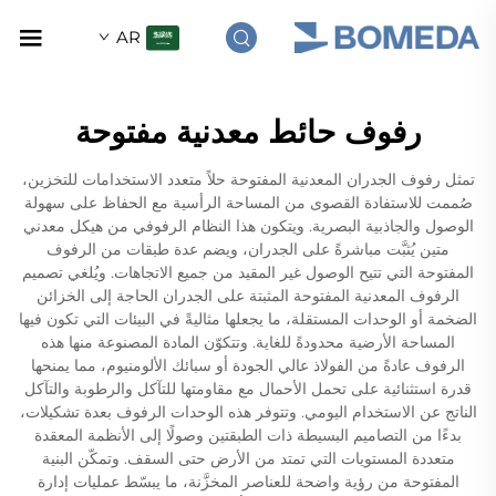
AR
رفوف حائط معدنية مفتوحة
تمثل رفوف الجدران المعدنية المفتوحة حلاً متعدد الاستخدامات للتخزين،
صُممت للاستفادة القصوى من المساحة الرأسية مع الحفاظ على سهولة
الوصول والجاذبية البصرية. ويتكون هذا النظام الرفوفي من هيكل معدني
متين يُثبَّت مباشرةً على الجدران، ويضم عدة طبقات من الرفوف
المفتوحة التي تتيح الوصول غير المقيد من جميع الاتجاهات. ويُلغي تصميم
الرفوف المعدنية المفتوحة المثبتة على الجدران الحاجة إلى الخزائن
الضخمة أو الوحدات المستقلة، ما يجعلها مثاليةً في البيئات التي تكون فيها
المساحة الأرضية محدودةً للغاية. وتتكوّن المادة المصنوعة منها هذه
الرفوف عادةً من الفولاذ عالي الجودة أو سبائك الألومنيوم، مما يمنحها
قدرة استثنائية على تحمل الأحمال مع مقاومتها للتآكل والرطوبة والتآكل
الناتج عن الاستخدام اليومي. وتتوفر هذه الوحدات الرفوف بعدة تشكيلات،
بدءًا من التصاميم البسيطة ذات الطبقتين وصولًا إلى الأنظمة المعقدة
متعددة المستويات التي تمتد من الأرض حتى السقف. وتمكّن البنية
المفتوحة من رؤية واضحة للعناصر المخزَّنة، ما يبسّط عمليات إدارة