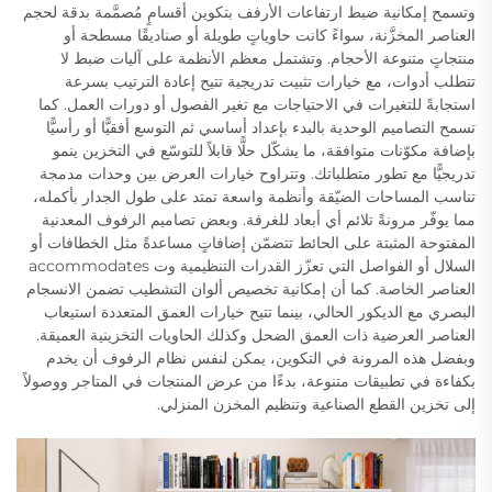
وتسمح إمكانية ضبط ارتفاعات الأرفف بتكوين أقسامٍ مُصمَّمة بدقة لحجم
العناصر المخزَّنة، سواءً كانت حاوياتٍ طويلة أو صناديقًا مسطحة أو
منتجاتٍ متنوعة الأحجام. وتشتمل معظم الأنظمة على آليات ضبط لا
تتطلب أدوات، مع خيارات تثبيت تدريجية تتيح إعادة الترتيب بسرعة
استجابةً للتغيرات في الاحتياجات مع تغير الفصول أو دورات العمل. كما
تسمح التصاميم الوحدية بالبدء بإعداد أساسي ثم التوسع أفقيًّا أو رأسيًّا
بإضافة مكوّنات متوافقة، ما يشكّل حلًّا قابلاً للتوسّع في التخزين ينمو
تدريجيًّا مع تطور متطلباتك. وتتراوح خيارات العرض بين وحدات مدمجة
تناسب المساحات الضيّقة وأنظمة واسعة تمتد على طول الجدار بأكمله،
مما يوفّر مرونةً تلائم أي أبعاد للغرفة. وبعض تصاميم الرفوف المعدنية
المفتوحة المثبتة على الحائط تتضمّن إضافاتٍ مساعدةً مثل الخطافات أو
السلال أو الفواصل التي تعزّز القدرات التنظيمية وت accommodates
العناصر الخاصة. كما أن إمكانية تخصيص ألوان التشطيب تضمن الانسجام
البصري مع الديكور الحالي، بينما تتيح خيارات العمق المتعددة استيعاب
العناصر العرضية ذات العمق الضحل وكذلك الحاويات التخزينية العميقة.
وبفضل هذه المرونة في التكوين، يمكن لنفس نظام الرفوف أن يخدم
بكفاءة في تطبيقات متنوعة، بدءًا من عرض المنتجات في المتاجر ووصولاً
إلى تخزين القطع الصناعية وتنظيم المخزن المنزلي.