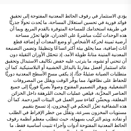
يؤدي الاستثمار في رفوف الحائط المعدنية المفتوحة إلى تحقيق
فوائد فورية في تحسين استغلال المساحة، ما يُحدث تحولًا جذريًّا
في طريقة استخدامك للمساحة المتوفرة بالقدم المربع. وبما أن
هذه الوحدات تُثبَّت مباشرةً على الجدران، فإنها تحرِّر مساحة
أرضية ثمينة لحركة الأشخاص أو وضع المعدات أو إضافة قطع
أثاث إضافية، مما يخلق بيئة أكثر اتساعًا وتنظيمًا. وتضمن التصنيعة
المعدنية المتينة متانةً طويلة الأمد، إذ تتحمّل الأوزان الثقيلة دون
أن تنحني أو تشوه، ما يترتب عليه خفض تكاليف الاستبدال وتحقيق
عائد استثمار أفضل مقارنةً بالبدائل الخشبية أو البلاستيكية. كما أن
متطلبات الصيانة ضئيلةٌ جدًّا، إذ يكفي مسح الأسطح المعدنية دوريًّا
للحفاظ على نظافتها، مما يوفِّر الوقت ويقلِّل من المصروفات
التشغيلية. ويوفر التصميم المفتوح وصولاً بصريًّا فوريًّا إلى جميع
العناصر المخزَّنة، فيلغي عمليات البحث المُرهقة داخل الخزائن
المغلقة، ويحسِّن كفاءة سير العمل في البيئات المزدحمة. كما أن
هذه الشفافية تعزِّز التحكم في المخزون، إذ تسمح بتقييم
مستويات المخزون بسرعة، وتقلِّل من خطر الإفراط في الطلب
أو نفاده. ويتم التركيب بسهولة، حيث تتطلب معظم أنظمة رفوف
الحائط المعدنية المفتوحة أدوات وأجزاء تثبيت أساسية فقط، ما