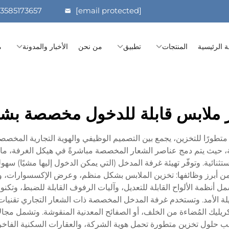
13585173657
[email protected]
 الرئيسية
المنتجات
تطبيق
من نحن
الأخبار والمدونة
م
ر ملابس قابلة للدخول مخصصة بشع
متطورًا للتخزين، يجمع بين التصميم الوظيفي والهوية التجارية المخصصة 
جارية، حيث يتم دمج عناصر الشعار المخصصة مباشرةً في هيكل الغرفة، ما
استثنائية. وتوفّر تهيئة غرفة المدخل (التي يمكن الدخول إليها مشيًا)
ة. ومن أبرز وظائفها: تخزين الملابس بشكل منظم، وعرض الإكسسوارات، و
نظمة الألواح القابلة للتعديل، وآليات الرفوف القابلة للضبط، وتكنولوج
 طويلة الأمد. وتستخدم غرفة المدخل المخصصة ذات الشعار التجاري تقن
الأكريليك المُضاءة من الخلف، أو الصفائح المعدنية المنقوشة. وتشمل مج
تطلب حلول تخزين متطورة تحمل هوية الشركة، والعقارات السكنية الفاخر