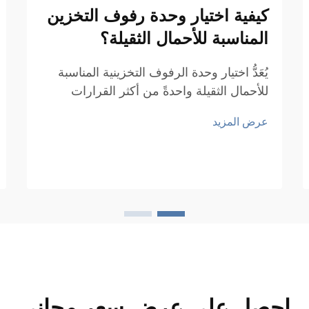
كيفية اختيار وحدة رفوف التخزين
المناسبة للأحمال الثقيلة؟
يُعَدُّ اختيار وحدة الرفوف التخزينية المناسبة
للأحمال الثقيلة واحدةً من أكثر القرارات
حساسيةً التي يتخذها مدير المستودع، أو
عرض المزيد
مخطط المرافق، أو فريق العمليات الصناعية.
وقد يؤدي الاختيار الخاطئ إلى فشل هيكلي،
أو مخاطر في مكان العمل، أو انخفاض
الكفاءة...
احصل على عرض سعر مجاني