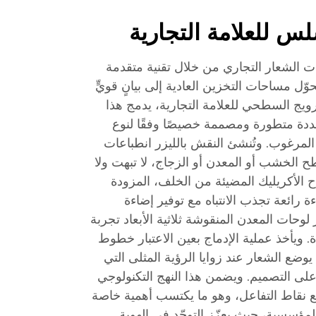
سلس للعلامة التجارية
ت الشعار التجاري من خلال تقنية متقدمة
حوّل مساحات التخزين العادية إلى بيانٍ قويٍّ
ويج السطحي للعلامة التجارية، يدمج هذا
دة متطورة ومصممة خصيصًا وفقًا لنوع
ي المرغوب. وتُنشئ النقش بالليزر انطباعات
الخشب أو المعدن أو الزجاج، لا تبهت ولا
ح الأكريليك المضيئة من الخلف، المزودة
ة رائعة تجذب الانتباه مع توفير إضاءة
وحات المعدن المنقوشة ثلاثية الأبعاد تجربة
. ويأخذ عملية الإدماج بعين الاعتبار خطوط
وضع الشعار عند زوايا الرؤية المثلى التي
ى على التصميم. ويضمن هذا النهج التكنولوجي
يع نقاط التفاعل، وهو ما يكتسب أهمية خاصة
لمؤسسية، حيث يعزّز التوحّد في الهوية