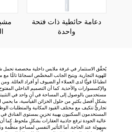
دعامة حائطية ذات فتحة
مشبك
واحدة
ال
يُحقِّق الاستثمار في غرفة ملابس داخلية مخصصة تحمل شعارً
للهوية التجارية. ويتيح الجانب المخصَّص انسجامًا تامًّا م
انطباعًا قويًّا لدى العملاء أو الضيوف أو أفراد العائلة.
والإكسسوارات والأحذية. كما أن التصميم الداخلي المفتوح ي
مستخدمين بالوصول إلى المساحة في آنٍ واحد في التثبيتات ا
بشكلٍ أفضل بكثيرٍ من حلول الخزائن القياسية، ما يحمي اس
تجاريٍّ تتكيف مع مختلف القيود المكانية والمتطلبات الوظي
المستخدمون السكنيون بهيبة تخزينٍ بمستوى الفنادق في مناز
عالية الجودة ترفع جاذبية العقارات بشكلٍ ملحوظ. كما أن سه
بسهولة عند الحاجة. أما التأثير النفسي لمساحةٍ منظَّمة وم