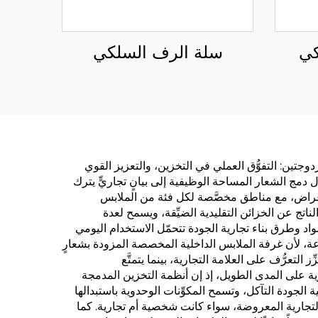
كي
سلة الرف السلكي
وجتين: التفوُّق العملي في التخزين، والتعزيز القوي
ّل دمج الشعار المساحة الوظيفية إلى بيانٍ تجاريٍّ يترك
ن الأغراض، مع مناطق مخصَّصة لكل فئة من الملابس
ناتج عن الخزائن التقليدية الضيِّقة، ويسمح لعدة
واد وطرق بناء تجارية الجودة تتحمّل الاستخدام اليومي
عة، لأن غرفة الملابس الداخلية المخصصة المزودة بشعارٍ
تعرُّف على العلامة التجارية، بينما يتمتَّع
رية على المدى الطويل، إذ إن أنظمة التخزين المدمجة
 الجودة التآكل، وتسمح المكوِّنات الوحدوية باستبدالها
ية التجارية المعروضة، سواء كانت شخصية أم تجارية. كما