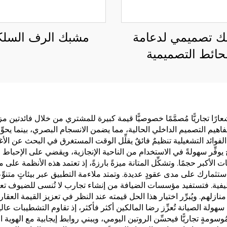
 تصميمي لدعامة
مشبك الرف السل
حائط التصميمية
ا تجاريًّا مُصمَّمًا خصوصيًّا قيمة كبيرة للمشتري من خلال فائدتين مزد
ع مفاهيم التصميم الداخلي الحالية، مما يضمن الانسجام البصري، بينما يحوِ
 ومن الفوائد التشغيلية تنظيمٌ فائقٌ يقلِّل الوقت المستغرق في البحث ع
وفِّر سهولةً في الاستخدام من الناحية الإنجازية، ويقضي على الإحباط ال
لأكبر حجمًا. وتشكِّل المتانة ميزةً بارزةً، إذ تعتمد هذه الأنظمة على م
تثمارك على مدى عقودٍ عديدة. وتمتد ملاءمة التطبيق عبر بيئاتٍ متنوِّ
فية. فتستفيد مؤسسات الضيافة من إنشاء تجارب لا تُنسى للضيوف تعزِّز ال
لهم. ويُبرِّر اختيار هذا الحل قيمته عند النظر في تعزيز القيمة العقا
ولة الصيانة تُعزِّز رضا المالكين أكثر فأكثر، إذ تقاوم التشطيبات عالية
ُوسومةٍ تجاريًّا فيحسِّن الروتين اليومي، ويبني روابط إيجابية مع الهو