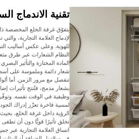
تقنية الاندماج ال
يتفوّق غرفة الخلع المخصصة ذا
لإدماج العلامة التجارية، والتي ت
للهوية. وعلى عكس أساليب التر
النظام الشعارات عبر طرق متعد
المادة المختارة والتأثير البصر
شعار دائمة وملموسة على أسطح 
تنفصل مع مرور الزمن. أما ألوا
بشعار مدمج، فتُنتج تأثيرات إضاء
وظيفية في الوقت نفسه. وتوفّر ل
لمسية فاخرة تعزّز إدراك الجودة
الرؤية داخل غرفة الخلع، بحيث ي
تخلق تأثيرًا قويًّا دون أن تطغ
اتساق العلامة التجارية عبر جم
في سلاسل الضيافة أو البيئات ا