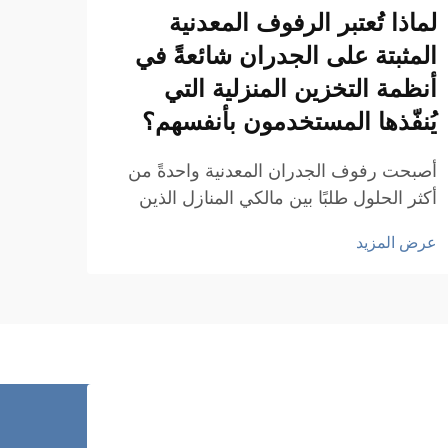
لماذا تُعتبر الرفوف المعدنية
دليل
المثبتة على الجدران شائعةً في
على 
أنظمة التخزين المنزلية التي
مثل 
يُنفّذها المستخدمون بأنفسهم؟
وعرو
أصبحت رفوف الجدران المعدنية واحدةً من
عندما
أكثر الحلول طلبًا بين مالكي المنازل الذين
المسا
يرغبون في إنشاء أنظمة تخزين عملية وجذّابة
خالية،
عرض المزيد
عرض ا
ومتينة دون الحاجة إلى مساعدة احترافية.
القضبا
وتتمثّل مزايا هذه الرفوف في قوتها الصناعية،
المتا
وأناقتها البسيطة، وطابعها القابل للتعديل
أو مر
والتوسيع...
مستود
المدع