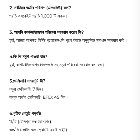
2. সর্বনিম্ন অর্ডার পরিমাণ (এমওকিউ) কত?
প্রতি এসকেইউ প্রতি 1,000 টি একক।
3. আপনি কাস্টমাইজেশন পরিষেবা সরবরাহ করেন কি?
হ্যাঁ, আমরা আপনার নির্দিষ্ট প্রয়োজনগুলি পূরণ করতে অনুকূলিত সমাধান সরবরাহ করি।
4.কি কি নমুনা পাওয়া যায়?
হ্যাঁ, কাস্টমাইজযোগ্য বিকল্পগুলি সহ নমুনা পরিষেবা সরবরাহ করা হয়।
5.ডেলিভারি সময়সূচি কী?
নমুনা ডেলিভারি: 7 দিন।
বাল্ক অর্ডার ডেলিভারি: ETD: 45 দিন।
6.গৃহীত পেমেন্ট পদ্ধতি
টি/টি (টেলিগ্রাফিক ট্রান্সফার)
এল/সি (লেটার অফ ক্রেডিট অ্যাট সাইট)