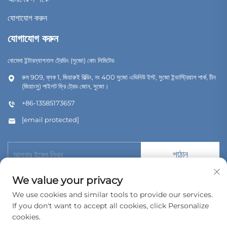
যোগাযোগ করুন
যোগাযোগ করুন
বোমেদা ইন্টারন্যাশনাল ট্রেডিং (সুজো) কোং লিমিটেড
রুম 909, ব্লক 1, জিয়ারুই বিল্ডিং, নং 400 সুজো এভিনিউ ইস্ট, সুজো ইন্ডাস্ট্রিয়াল পার্ক, চীন
(জিয়াংসু) পাইলট ফ্রি ট্রেড জোন, সুজো।
+86-13585173657
[email protected]
পাঠান
We value your privacy
We use cookies and similar tools to provide our services.
If you don't want to accept all cookies, click Personalize
কপিরাইট © 2026 বোমেদা ইন্টারন্যাশনাল ট্রেডিং (সুজৌ) কোং, লিমিটেড। সর্বস্বত্ব সংরক্ষিত।
cookies.