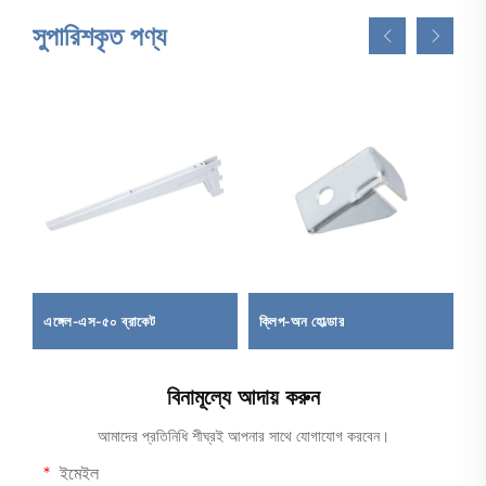
সুপারিশকৃত পণ্য
এঙ্গেল-এস-৫০ ব্রাকেট
ক্লিপ-অন হোল্ডার
ক
বিনামূল্যে আদায় করুন
আমাদের প্রতিনিধি শীঘ্রই আপনার সাথে যোগাযোগ করবেন।
ইমেইল