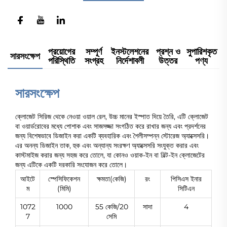
প্রয়োগের
সম্পূর্ণ
ইনস্টলেশনের
প্রশ্ন ও
সুপারিশকৃত
সারসংক্ষেপ
পরিস্থিতি
সংগ্রহ
নির্দেশাবলী
উত্তর
পণ্য
সারসংক্ষেপ
ক্লোজেট সিরিজ থেকে নেওয়া ওয়াল রেল, উচ্চ মানের ইস্পাত দিয়ে তৈরি, এটি ক্লোজেট
বা ওয়ার্ডরোবের মধ্যে পোশাক এবং সাজসজ্জা সংগঠিত করে রাখার জন্য এবং প্রদর্শনের
জন্য বিশেষভাবে ডিজাইন করা একটি ব্যবহারিক এবং শৈলীসম্পন্ন স্টোরেজ অ্যাক্সেসরি।
এর অনন্য ডিজাইন তাক, হুক এবং অন্যান্য সংরক্ষণ অ্যাক্সেসরি সংযুক্ত করার এবং
কাস্টমাইজ করার জন্য সহজ করে তোলে, যা কোনও ওয়াক-ইন বা বিল্ট-ইন ক্লোজেটের
জন্য এটিকে একটি দরকারি সংযোজন করে তোলে।
আইটে
স্পেসিফিকেশন
ক্ষমতা(কেজি)
রং
পিসিএস ইনার
ম
(মিমি)
সিটিএন
1072
1000
55 কেজি/20
সাদা
4
7
সেমি