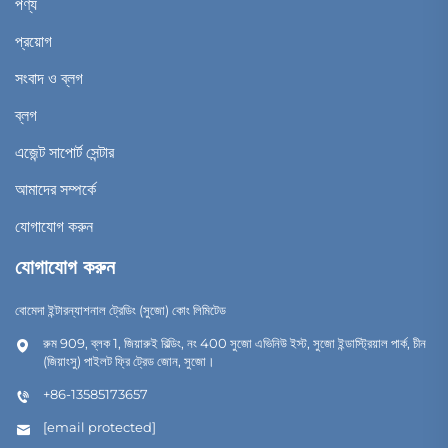
পণ্য
প্রয়োগ
সংবাদ ও ব্লগ
ব্লগ
এজেন্ট সাপোর্ট সেন্টার
আমাদের সম্পর্কে
যোগাযোগ করুন
যোগাযোগ করুন
বোমেদা ইন্টারন্যাশনাল ট্রেডিং (সুজো) কোং লিমিটেড
রুম 909, ব্লক 1, জিয়ারুই বিল্ডিং, নং 400 সুজো এভিনিউ ইস্ট, সুজো ইন্ডাস্ট্রিয়াল পার্ক, চীন
(জিয়াংসু) পাইলট ফ্রি ট্রেড জোন, সুজো।
+86-13585173657
[email protected]