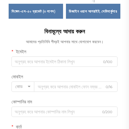
সিঙ্গেল-এস-৫০ ব্রাকেট (৩ লাগস)
ডিজাইন ওয়াল আপরাইট, সেমিসার্কুলার
রা
বিনামূল্যে আদায় করুন
আমাদের প্রতিনিধি শীঘ্রই আপনার সাথে যোগাযোগ করবেন।
ইমেইল
0/100
মোবাইল
কোড
0/16
কোম্পানির নাম
0/200
বার্তা