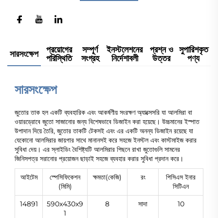
প্রয়োগের
সম্পূর্ণ
ইনস্টলেশনের
প্রশ্ন ও
সুপারিশকৃত
সারসংক্ষেপ
পরিস্থিতি
সংগ্রহ
নির্দেশাবলী
উত্তর
পণ্য
সারসংক্ষেপ
জুতোর তাক হল একটি ব্যবহারিক এবং আকর্ষণীয় সংরক্ষণ অ্যাক্সেসরি যা আলমিরা বা
ওয়ারড্রোবে জুতো সাজানোর জন্য বিশেষভাবে ডিজাইন করা হয়েছে। উচ্চমানের ইস্পাত
উপাদান দিয়ে তৈরি, জুতোর তাকটি টেকসই এবং এর একটি অনন্য ডিজাইন রয়েছে যা
যেকোনো আলমিরার জায়গার সাথে মানানসই করে সহজে ইনস্টল এবং কাস্টমাইজ করার
সুবিধা দেয়। এর স্লাইডিং বৈশিষ্ট্যটি আলমিরার পিছনে রাখা জুতোগুলি সামনের
জিনিসপত্র সরানোর প্রয়োজন ছাড়াই সহজে ব্যবহার করার সুবিধা প্রদান করে।
আইটেম
স্পেসিফিকেশন
ক্ষমতা(কেজি)
রং
পিসিএস ইনার
(মিমি)
সিটিএন
14891
590x430x9
8
সাদা
10
1