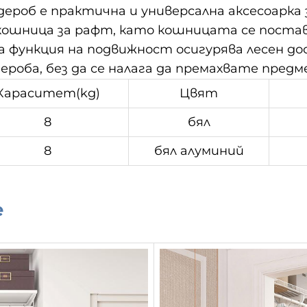
роб е практична и универсална аксесоарка 
с кошница за рафт, като кошницата се поста
 функция на подвижност осигурява лесен дос
дероба, без да се налага да премахвате пре
Кapacитeт(kg)
Цвят
8
бял
8
бял алуминий
е