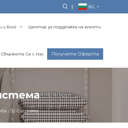
|
BG
 и Блог
Център за поддръжка на агенти
Получете Оферта
Свържете Се с Нас
Система
ба - 32 Система