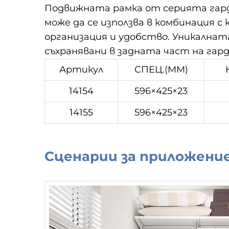
Подвижната рамка от серията гарде
може да се използва в комбинация 
организация и удобство. Уникалната
съхранявани в задната част на гар
Артикул
СПЕЦ.(MM)
14154
596×425×23
14155
596×425×23
Сценарии за приложени