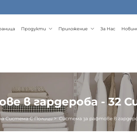
раница
Продукти
Приложение
За Нас
Новини
ве в гардероба - 32 
на Система С Полици
>
Система за рафтове в гардеро