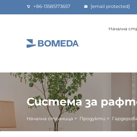
+86-13585173657
[email protected]
Начална ст
Система за рафто
Начална страница
>
Продукти
>
Гардероб