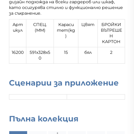
дизайн подхожда на всеки гардероб или шкаф,
като осигурява стилно и функционално решение
за съхранение.
Арт
СПЕЦ.
Кapacи
Цвят
БРОЙКИ
икул
(MM)
тeт(kg
ВЪТРЕШЕ
)
Н
КАРТОН
16200
591x328x5
15
бял
2
0
Сценарии за приложение
Пълна колекция