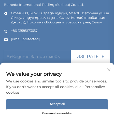
Bomeda International Trading (Suzhou) Co., Ltd.
Стая 909, Блок 1, Сграда Дзяруи, № 400, Източна улица
Съчоу, Индустриална зона Съчоу, Китай (провинция
Джънсу), Пилотна свободна търговска зона, Съчоу.
+86-13585173657
[email protected]
ИЗПРАТЕТЕ
We value your privacy
We use cookies and similar tools to provide our services.
If you don't want to accept all cookies, click Personalize
© Всички права запазени. Bomeda International Trading
(Suzhou) Co., Ltd. 2026
cookies.
Политика за поверителност
Accept all
Personalize cookies