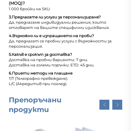
(MOQ)?
1 000 бройки на SKU.
3.
Предлагате ли услуги за персонализиране?
Да, предлагаме индивидуални решения, които
отговарят на вашите специфични изисквания.
4.
Възможно ли е изпращането на проби?
Да, предлагат се пробни услуги с възможности за
персонализация.
5.
Какъв е срокът за доставка?
Доставка на пробни варианти: 7 дни.
Доставка на големи поръчки: ETD: 45 дни.
6.
Приети методи на плащане
T/T (Телеграфно превеждане).
L/C (Акредитив при поглед).
Препоръчани
продукти