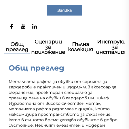
Заявка
Сценарии
Инструкц
Общ
Пълна
за
за
преглед
колекция
приложение
инсталира
Общ преглед
Металната рафта за обувки от серията за
гардероби е практичен и издръжлив аксесоар за
съхранение, проектиран специално за
организиране на обувки в гардероб или шкаф.
Изработена от висококачествен метал,
металната рафта разполага с дизайн, който
максимизира пространството за съхранение,
като в същото време запазва обувките в добро
състояние. Нейният елегантен и модерен