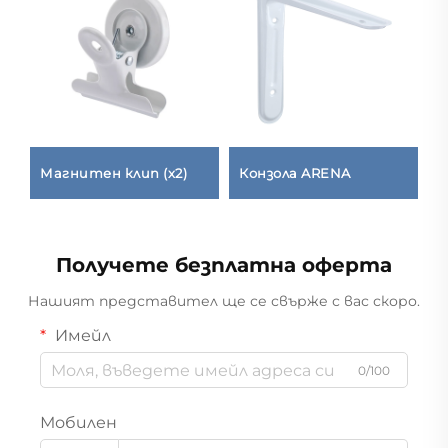
Магнитен клип (x2)
Конзола ARENA
К
н
Получете безплатна оферта
Нашият представител ще се свърже с вас скоро.
Имейл
0/100
Мобилен